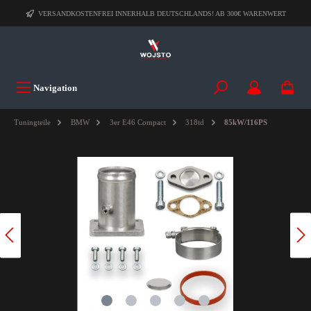
VERSANDKOSTENFREI INNERHALB DEUTSCHLANDS! AB 300€ WARENWERT
Navigation
Tuningteile
BMW
3er E46 Compact
318td
85kW/116PS