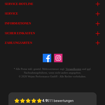
SERVICE-HOTLINE
SERVICE
INFORMATIONEN
SICHER EINKAUFEN
ZAHLUNGSARTEN
* Alle Preise inkl. gesetzl. Mehrwertsteuer zzgl.
Versandkosten
und ggf.
Nachnahmegebühren, wenn nicht anders angegeben.
© 2026 Wojsto Performance GmbH - Alle Rechte vorbehalten.
4.9
511
bewertungen