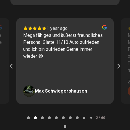
1 year ago
e
Mega fähiges und äußerst freundliches
M
e
Personal Glatte 11/10 Auto zufrieden
und ich bin zufrieden Gerne immer
F
wieder 😄
o
T
h
Max Schwiegershausen
Page
2
2 / 60
of