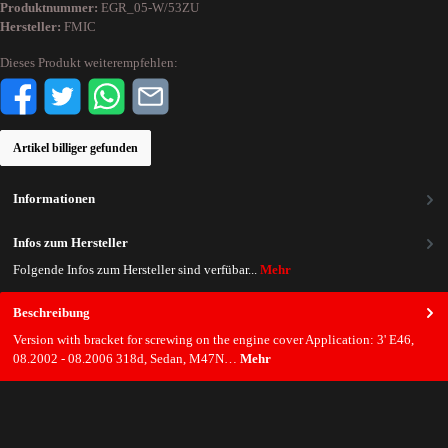
Produktnummer:
EGR_05-W/53ZU
Hersteller:
FMIC
Dieses Produkt weiterempfehlen:
Artikel billiger gefunden
Informationen
Infos zum Hersteller
Folgende Infos zum Hersteller sind verfübar...
Mehr
Beschreibung
Version with bracket for screwing on the engine cover Application: 3' E46,
08.2002 - 08.2006 318d, Sedan, M47N…
Mehr