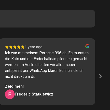
1 year ago
Ich war mit meinem Porsche 996 da. Es mussten
I
die Kats und die Endschalldämpfer neu gemacht
P
werden. Im Vorfeld hatten wir alles super
s
entspannt per WhatsApp klären können, da ich
M
nicht direkt um di...
K
Zeig mehr
Z
Frederic Statkiewicz