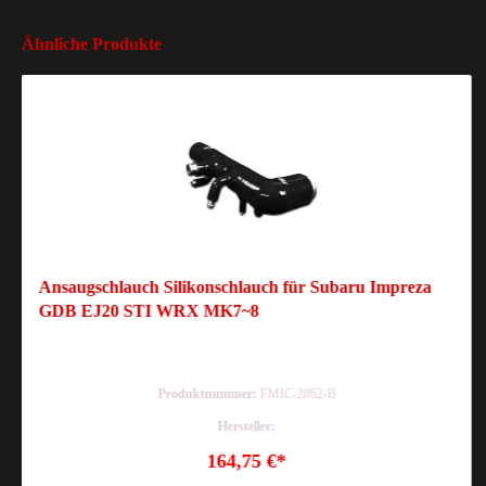
Ähnliche Produkte
Ansaugschlauch Silikonschlauch für Subaru Impreza
GDB EJ20 STI WRX MK7~8
Produktnummer:
FMIC-2862-B
Hersteller:
164,75 €*