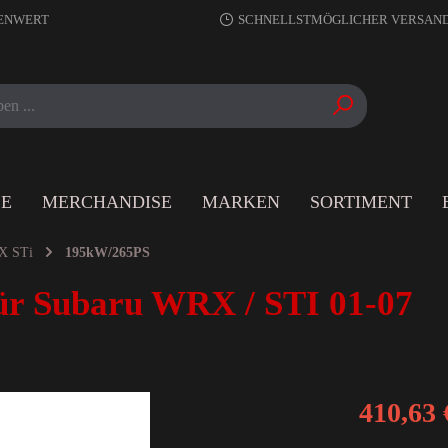
RENWERT
SCHNELLSTMÖGLICHER VERSAN
LE
MERCHANDISE
MARKEN
SORTIMENT
X STi
195kW/265PS
ür Subaru WRX / STI 01-07
410,63 