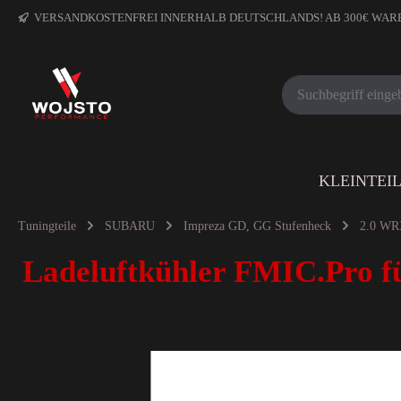
VERSANDKOSTENFREI INNERHALB DEUTSCHLANDS! AB 300€ WA
KLEINTEI
Tuningteile
SUBARU
Impreza GD, GG Stufenheck
2.0 WR
Ladeluftkühler FMIC.Pro f