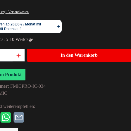
 zzgl. Versandkosten
 ca. 5-10 Werktage
In den Warenkorb
um Produkt
mer:
FMICPRO-IC-034
MIC
t weiterempfehlen: