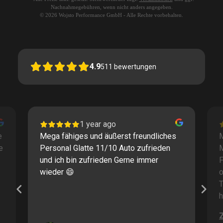
Nachnahmegebühren, wenn nicht anders angegeben.
© 2026 Wojsto Performance GmbH - Alle Rechte vorbehalten.
4.9
511
bewertungen
1 year ago
e
Mega fähiges und äußerst freundliches
M
e
Personal Glatte 11/10 Auto zufrieden
und ich bin zufrieden Gerne immer
F
wieder 😄
o
T
h