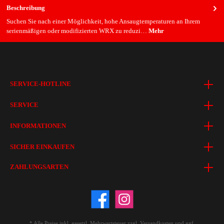
Beschreibung
Suchen Sie nach einer Möglichkeit, hohe Ansaugtemperaturen an Ihrem
serienmäßigen oder modifizierten WRX zu reduzi…
Mehr
SERVICE-HOTLINE
SERVICE
INFORMATIONEN
SICHER EINKAUFEN
ZAHLUNGSARTEN
* Alle Preise inkl. gesetzl. Mehrwertsteuer zzgl.
Versandkosten
und ggf.