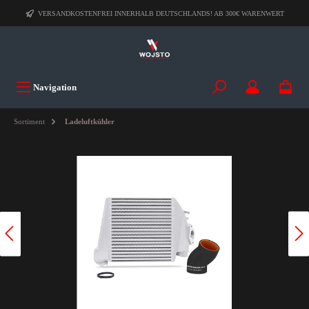
VERSANDKOSTENFREI INNERHALB DEUTSCHLANDS! AB 300€ WARENWERT
Navigation
Sortiment
Ladeluftkühler