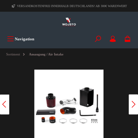
VERSANDKOSTENFREI INNERHALB DEUTSCHLANDS! AB 300€ WARENWERT
Navigation
Sortiment
Ansaugung / Air Intake