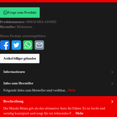
Frage zum Produkt
Produktnummer:
MMAI-MIA-16WRD
Hersteller:
Mishimoto
Dieses Produkt weiterempfehlen:
Artikel billiger gefunden
Informationen
Infos zum Hersteller
Folgende Infos zum Hersteller sind verfübar...
Mehr
Beschreibung
Der Mazda Miata gilt als das ultimative Auto für Fahrer. Es ist leicht und
wendig konzipiert und sorgt für ein lohnendes F…
Mehr