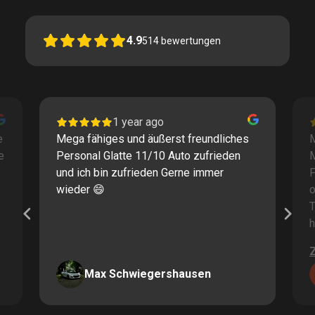
4.9
514
bewertungen
1 year ago
e
Mega fähiges und äußerst freundliches
M
e
Personal Glatte 11/10 Auto zufrieden
und ich bin zufrieden Gerne immer
F
wieder 😄
o
T
h
Max Schwiegershausen