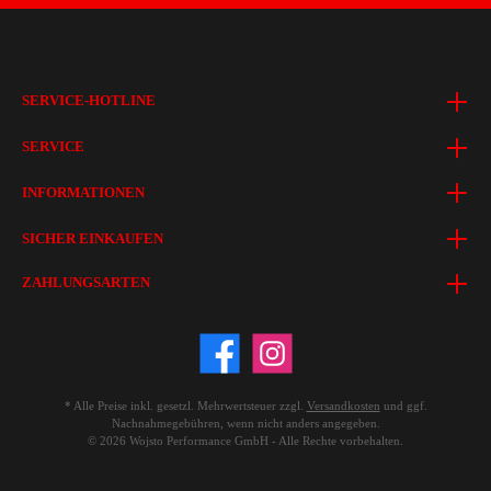
SERVICE-HOTLINE
SERVICE
INFORMATIONEN
SICHER EINKAUFEN
ZAHLUNGSARTEN
* Alle Preise inkl. gesetzl. Mehrwertsteuer zzgl.
Versandkosten
und ggf.
Nachnahmegebühren, wenn nicht anders angegeben.
© 2026 Wojsto Performance GmbH - Alle Rechte vorbehalten.