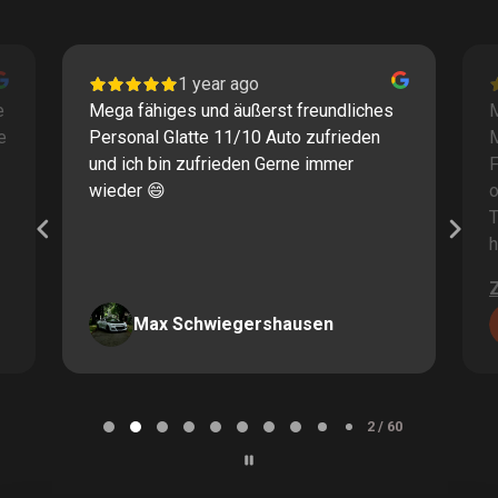
1 year ago
e
Mega fähiges und äußerst freundliches
M
e
Personal Glatte 11/10 Auto zufrieden
und ich bin zufrieden Gerne immer
F
wieder 😄
o
T
h
Max Schwiegershausen
Page
2
2 / 60
of
60