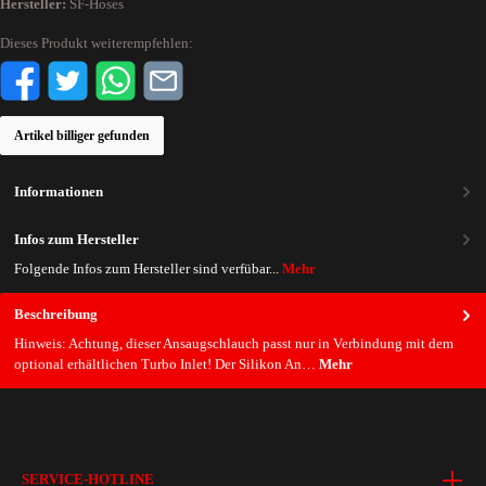
Hersteller:
SF-Hoses
Dieses Produkt weiterempfehlen:
Artikel billiger gefunden
Informationen
Infos zum Hersteller
Folgende Infos zum Hersteller sind verfübar...
Mehr
Beschreibung
Hinweis: Achtung, dieser Ansaugschlauch passt nur in Verbindung mit dem
optional erhältlichen Turbo Inlet! Der Silikon An…
Mehr
SERVICE-HOTLINE