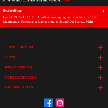
Folgende Infos zum Hersteller sind verfübar...
Mehr
Beschreibung
Open E-INTAKE - I20 N Das offene Ansaugung mit Gutachten bietet das
Maximum an Performance &amp; brutalen Sound! Das Syste…
Mehr
SERVICE-HOTLINE
SERVICE
INFORMATIONEN
SICHER EINKAUFEN
ZAHLUNGSARTEN