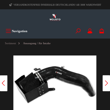
VERSANDKOSTENFREI INNERHALB DEUTSCHLANDS! AB 300€ WARENWERT
Navigation
Sortiment
Ansaugung / Air Intake