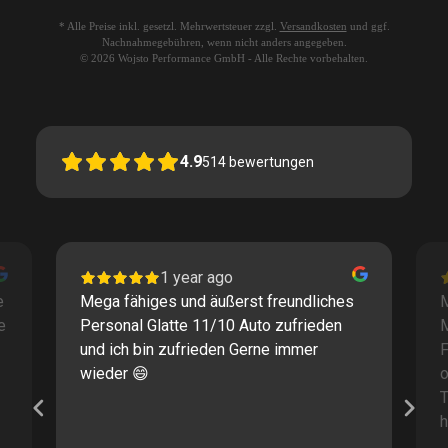
* Alle Preise inkl. gesetzl. Mehrwertsteuer zzgl.
Versandkosten
und ggf.
Nachnahmegebühren, wenn nicht anders angegeben.
© 2026 Wojsto Performance GmbH - Alle Rechte vorbehalten.
4.9
514
bewertungen
1 year ago
e
Mega fähiges und äußerst freundliches
M
e
Personal Glatte 11/10 Auto zufrieden
und ich bin zufrieden Gerne immer
F
wieder 😄
o
T
h