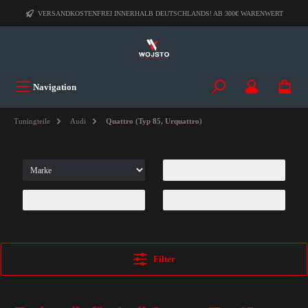
VERSANDKOSTENFREI INNERHALB DEUTSCHLANDS! AB 300€ WARENWERT
Navigation
Tuningteile
Audi
Quattro (Typ 85, Urquattro)
Filter