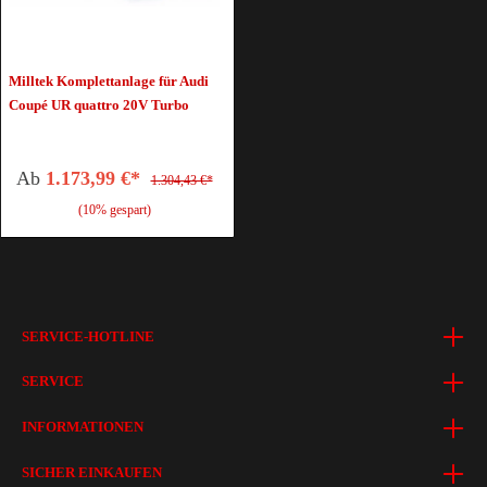
Milltek Komplettanlage für Audi
Coupé UR quattro 20V Turbo
Ab
1.173,99 €*
1.304,43 €*
(10% gespart)
SERVICE-HOTLINE
SERVICE
INFORMATIONEN
SICHER EINKAUFEN