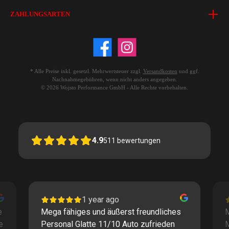
ZAHLUNGSARTEN
* Alle Preise inkl. gesetzl. Mehrwertsteuer zzgl.
Versandkosten
und ggf.
Nachnahmegebühren, wenn nicht anders angegeben.
© 2026 Wojsto Performance GmbH - Alle Rechte vorbehalten.
4.9
511
bewertungen
1 year ago
e
Mega fähiges und äußerst freundliches
M
e
Personal Glatte 11/10 Auto zufrieden