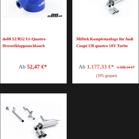
do88 S2/RS2 Ur-Quattro
Milltek Komplettanlage für Audi
Drosselklappenschlauch
Coupé UR quattro 10V Turbo
Ab
52,47 €*
Ab
1.177,33 €*
1.308,14 €*
(10% gespart)