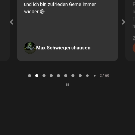
und ich bin zufrieden Gerne immer
F
wieder 😄
o
T
h
Max Schwiegershausen
Page
2
2 / 60
of
60