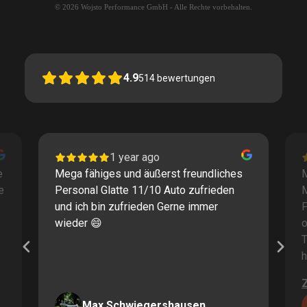
© 2026 Wojsto Performance GmbH - Alle Rechte vorbehalten.
4.9
514
bewertungen
1 year ago
e
Mega fähiges und äußerst freundliches
M
e
Personal Glatte 11/10 Auto zufrieden
und ich bin zufrieden Gerne immer
F
wieder 😄
o
T
h
Max Schwiegershausen