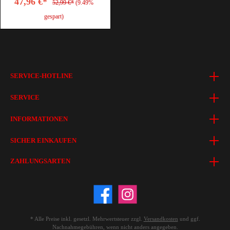
47,96 €*
52,99 €*
(9.49%
gespart)
SERVICE-HOTLINE
SERVICE
INFORMATIONEN
SICHER EINKAUFEN
ZAHLUNGSARTEN
* Alle Preise inkl. gesetzl. Mehrwertsteuer zzgl.
Versandkosten
und ggf.
Nachnahmegebühren, wenn nicht anders angegeben.