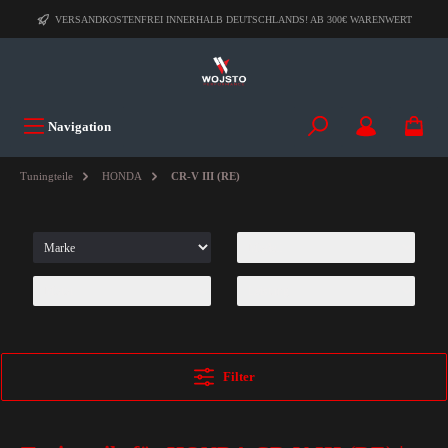
VERSANDKOSTENFREI INNERHALB DEUTSCHLANDS! AB 300€ WARENWERT
Navigation
Tuningteile
HONDA
CR-V III (RE)
Filter