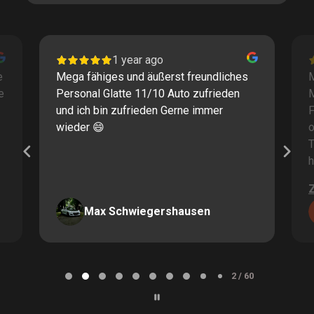
1 year ago
e
Mega fähiges und äußerst freundliches
M
e
Personal Glatte 11/10 Auto zufrieden
und ich bin zufrieden Gerne immer
F
wieder 😄
o
T
h
Max Schwiegershausen
Page
2
2 / 60
of
60