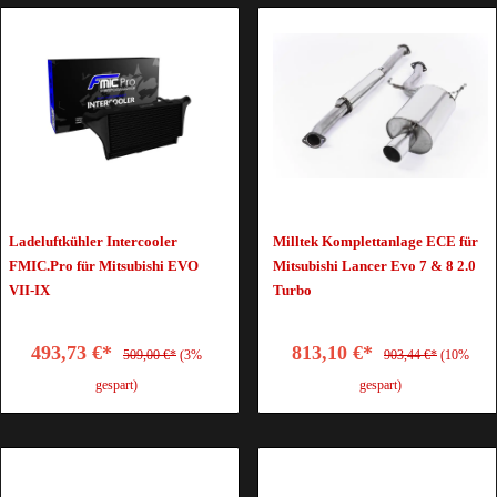
Ladeluftkühler Intercooler
Milltek Komplettanlage ECE für
FMIC.Pro für Mitsubishi EVO
Mitsubishi Lancer Evo 7 & 8 2.0
VII-IX
Turbo
493,73 €*
813,10 €*
509,00 €*
(3%
903,44 €*
(10%
gespart)
gespart)