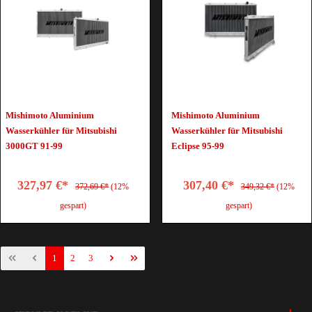
Mishimoto Aluminium
Mishimoto Aluminium
Wasserkühler für Mitsubishi
Wasserkühler für Mitsubishi
3000GT 91-99
Eclipse 95-99
327,97 €*
307,40 €*
372,69 €*
(12%
349,32 €*
(12%
gespart)
gespart)
1
2
3