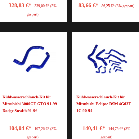
328,83 €*
83,66 €*
339,00 €*
(3%
86,25 €*
(3% gespart)
gespart)
Kühlwasserschlauch-Kit für
Kühlwasserschlauch-Kit für
Mitsubishi 3000GT GTO 91-99
Mitsubishi Eclipse DSM 4G63T
Dodge Stealth 91-96
1G 90-94
104,04 €*
140,41 €*
107,26 €*
(3%
144,75 €*
(3%
gespart)
gespart)