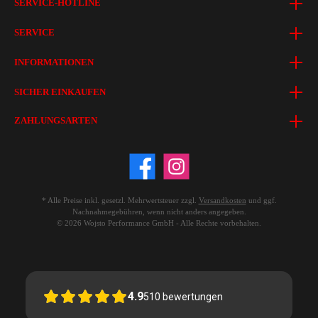
SERVICE-HOTLINE
SERVICE
INFORMATIONEN
SICHER EINKAUFEN
ZAHLUNGSARTEN
* Alle Preise inkl. gesetzl. Mehrwertsteuer zzgl.
Versandkosten
und ggf.
Nachnahmegebühren, wenn nicht anders angegeben.
© 2026 Wojsto Performance GmbH - Alle Rechte vorbehalten.
4.9
510
bewertungen