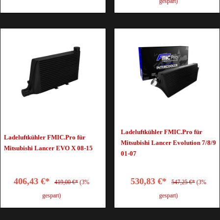
gespart)
Ladeluftkühler FMIC.Pro für
Ladeluftkühler FMIC.Pro für
Mitsubishi Lancer Evolution 7/8/9
Mitsubishi Lancer EVO X 08-15
01-07
406,43 €*
530,83 €*
419,00 €*
(3%
547,25 €*
(3%
gespart)
gespart)