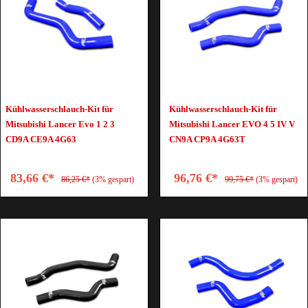
Kühlwasserschlauch-Kit für
Kühlwasserschlauch-Kit für
Mitsubishi Lancer Evo 1 2 3
Mitsubishi Lancer EVO 4 5 IV V
CD9A CE9A 4G63
CN9A CP9A 4G63T
83,66 €*
96,76 €*
86,25 €*
(3% gespart)
99,75 €*
(3% gespart)