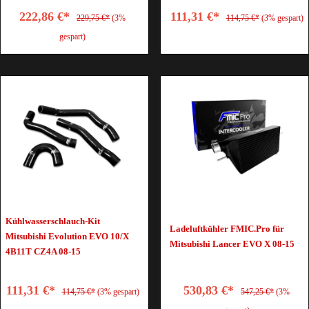
222,86 €*
111,31 €*
229,75 €*
(3%
114,75 €*
(3% gespart)
gespart)
Kühlwasserschlauch-Kit
Ladeluftkühler FMIC.Pro für
Mitsubishi Evolution EVO 10/X
Mitsubishi Lancer EVO X 08-15
4B11T CZ4A 08-15
111,31 €*
530,83 €*
114,75 €*
(3% gespart)
547,25 €*
(3%