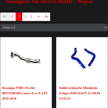
Tuningteile für MITSUBISHI | Wojsto
1
2
3
Downpipe FMIC.Pro für
Kühlerschläuche Mitsubishi
MITSUBISHI Lancer Evo X 2.0T
Eclipse DSM 4G63T 1G 90-94
2010-2016
GSX GS