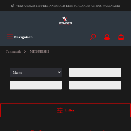
VERSANDKOSTENFREI INNERHALB DEUTSCHLANDS! AB 300€ WARENWERT
Navigation
Tuningteile
MITSUBISHI
Filter