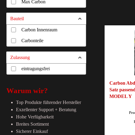
Max Carbon
Bauteil
Carbon Innenraum
Carbonteile
Zulassung
eintragungsfrei
Carbon Abd
Warum wir?
Satz passe
MODEL Y
Top Produkte führender Hersteller
Exzellenter Support + Beratung
Pro
Hohe Verfügbarkeit
Breites Sortiment
Sicherer Einkauf