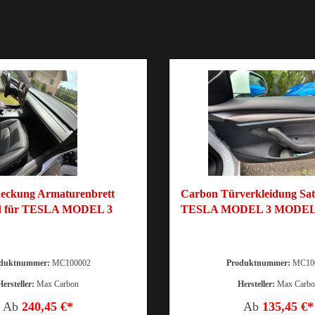
eckung Armaturenbrett
Carbon Türverkleidung Sat
nd für TESLA MODEL 3
TESLA MODEL 3 MODEL
duktnummer:
MC100002
Produktnummer:
MC10
Hersteller:
Max Carbon
Hersteller:
Max Carb
Ab
240,45 €*
Ab
135,45 €*