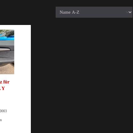
z für
 Y
0003
on