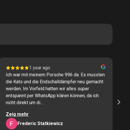
1 year ago
Ich war mit meinem Porsche 996 da. Es mussten
I
die Kats und die Endschalldämpfer neu gemacht
P
werden. Im Vorfeld hatten wir alles super
s
entspannt per WhatsApp klären können, da ich
M
nicht direkt um di...
K
Zeig mehr
Z
Frederic Statkiewicz