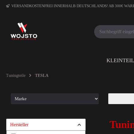
VERSANDKOSTENFREI INNERHALB DEUTSCHLANDS! AB 300€ WA
KLEINTEI
Tuningteile
TESLA
Tunin
Hersteller