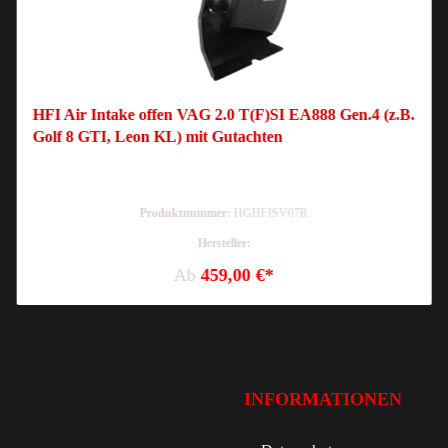
HFI Air Intake offen VAG 2.0 T(F)SI EA888 Gen.4 (z.B.
Golf 8 GTI, Leon KL) mit Gutachten
Produktnummer:
HGHFISV07R
Hersteller:
Ab
459,00 €*
INFORMATIONEN