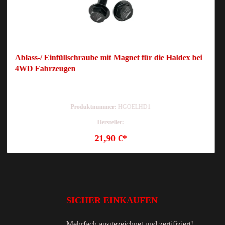
Ablass-/ Einfüllschraube mit Magnet für die Haldex bei
4WD Fahrzeugen
Produktnummer:
HGOELHD1
Hersteller:
21,90 €*
SICHER EINKAUFEN
Mehrfach ausgezeichnet und zertifiziert!