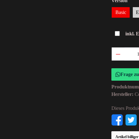
Version
Basic
E
inkl. 
Frage z
Produktnum
Hersteller:
C
Dieses Produk
Artikel billige