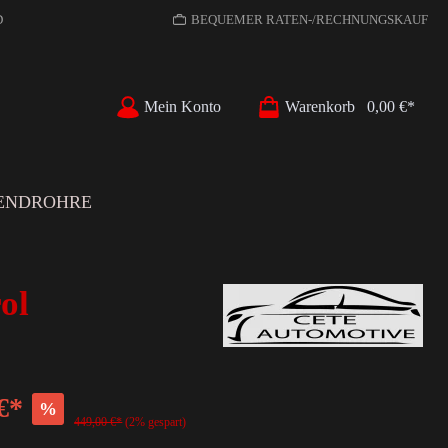
D
BEQUEMER RATEN-/RECHNUNGSKAUF
Mein Konto
Warenkorb
0,00 €*
ENDROHRE
ol
€*
%
449,00 €*
(2% gespart)