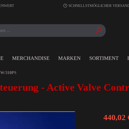
RENWERT
SCHNELLSTMÖGLICHER VERSAN
LE
MERCHANDISE
MARKEN
SORTIMENT
kW/310PS
euerung - Active Valve Contr
440,02 