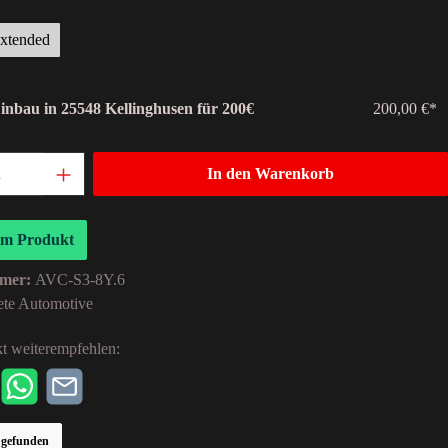
xtended
Einbau in 25548 Kellinghusen für 200€
200,00 €*
In den Warenkorb
um Produkt
mer:
AVC-S3-8Y.6
ete Automotive
t weiterempfehlen:
r gefunden