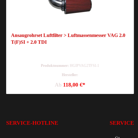
Ansaugrohrset Luftfilter > Luftmassenmesser VAG 2.0
T(F)SI + 2.0 TDI
Produktnummer:
HGIPVAG2TFSI-1
Hersteller:
Ab
118,00 €*
SERVICE-HOTLINE
SERVICE