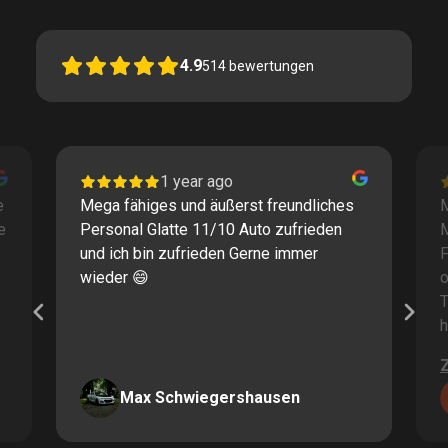
4.9
514
bewertungen
1 year ago
e
Mega fähiges und äußerst freundliches
M
e
Personal Glatte 11/10 Auto zufrieden
und ich bin zufrieden Gerne immer
F
wieder 😄
o
T
h
Max Schwiegershausen