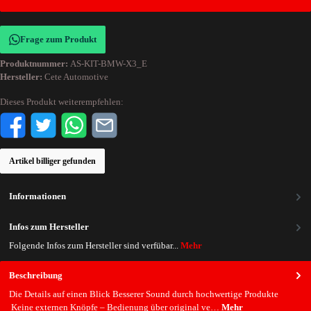
Frage zum Produkt
Produktnummer:
AS-KIT-BMW-X3_E
Hersteller:
Cete Automotive
Dieses Produkt weiterempfehlen:
Artikel billiger gefunden
Informationen
Infos zum Hersteller
Folgende Infos zum Hersteller sind verfübar...
Mehr
Beschreibung
Die Details auf einen Blick Besserer Sound durch hochwertige Produkte
Keine externen Knöpfe – Bedienung über original ve…
Mehr