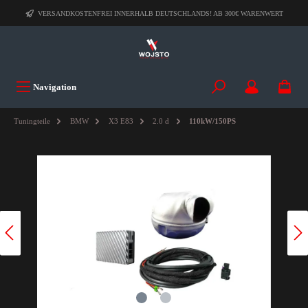
VERSANDKOSTENFREI INNERHALB DEUTSCHLANDS! AB 300€ WARENWERT
Navigation
Tuningteile
BMW
X3 E83
2.0 d
110kW/150PS