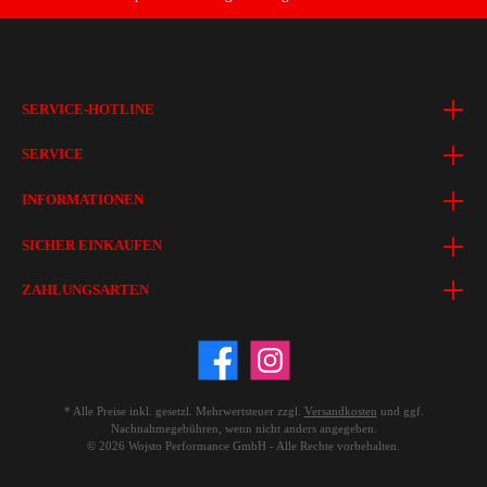
SERVICE-HOTLINE
SERVICE
INFORMATIONEN
SICHER EINKAUFEN
ZAHLUNGSARTEN
* Alle Preise inkl. gesetzl. Mehrwertsteuer zzgl.
Versandkosten
und ggf.
Nachnahmegebühren, wenn nicht anders angegeben.
© 2026 Wojsto Performance GmbH - Alle Rechte vorbehalten.