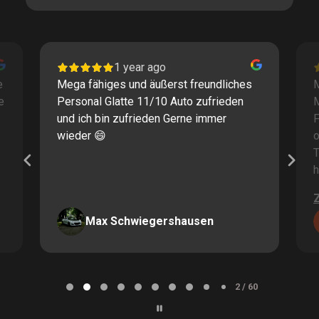
1 year ago
e
Mega fähiges und äußerst freundliches
M
e
Personal Glatte 11/10 Auto zufrieden
und ich bin zufrieden Gerne immer
F
wieder 😄
o
T
h
Max Schwiegershausen
Page
2
2 / 60
of