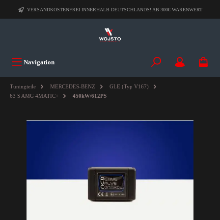
VERSANDKOSTENFREI INNERHALB DEUTSCHLANDS! AB 300€ WARENWERT
Navigation
Tuningteile
MERCEDES-BENZ
GLE (Typ V167)
63 S AMG 4MATIC+
450kW/612PS