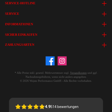
SERVICE-HOTLINE
SERVICE
INFORMATIONEN
SICHER EINKAUFEN
ZAHLUNGSARTEN
* Alle Preise inkl. gesetzl. Mehrwertsteuer zzgl.
Versandkosten
und ggf.
Nachnahmegebühren, wenn nicht anders angegeben.
© 2026 Wojsto Performance GmbH - Alle Rechte vorbehalten.
4.9
514
bewertungen