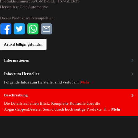
Produktnummer:
AVC-MB-GLE_167-GLE63S
Hersteller:
Cete Automotive
Dieses Produkt weiterempfehlen:
Artikel billiger gefunden
Informationen
Infos zum Hersteller
Folgende Infos zum Hersteller sind verfübar...
Mehr
Beschreibung
Die Details auf einen Blick: Komplette Kontrolle über die
AbgasklappenBesserer Sound durch hochwertige Produkte K…
Mehr