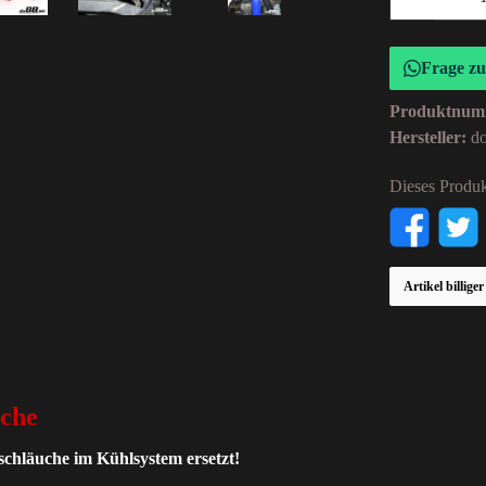
Frage z
Produktnum
Hersteller:
d
Dieses Produk
Artikel billige
uche
lschläuche im Kühlsystem ersetzt!