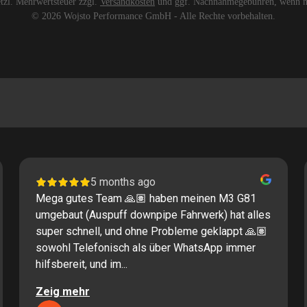
setzl. Mehrwertsteuer zzgl.
Versandkosten
und ggf. Nachnahmegebühren, wenn ni
© 2026 Wojsto Performance GmbH - Alle Rechte vorbehalten.
5 months ago
Mega gutes Team 🙏🏽 haben meinen M3 G81
umgebaut (Auspuff downpipe Fahrwerk) hat alles
super schnell, und ohne Probleme geklappt 🙏🏽
sowohl Telefonisch als über WhatsApp immer
hilfsbereit, und im...
Zeig mehr