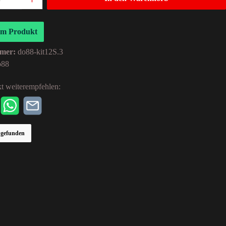
um Produkt
mer:
do88-kit12S.3
o88
t weiterempfehlen:
r gefunden