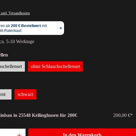
 zzgl. Versandkosten
 ca. 5-10 Werktage
llen
hschellenset
ohne Schlauchschellenset
rot
schwarz
Einbau in 25548 Kellinghusen für 200€
200,00 €*
In den Warenkorb