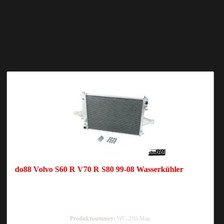
do88 Volvo S60 R V70 R S80 99-08 Wasserkühler
Produktnummer:
WC-210-Man