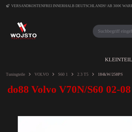
VERSANDKOSTENFREI INNERHALB DEUTSCHLANDS! AB 300€ WA
KLEINTEI
Tuningteile
VOLVO
S60 1
2.3 T5
184kW/250PS
do88 Volvo V70N/S60 02-08