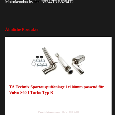
Motorkennbuchstabe: B5244T3 B5254T2
Ähnliche Produkte
TA Tech­nix Sport­aus­puff­an­la­ge 1x100mm pas­send für
Volvo S60 I Turbo Typ R
Produktnummer:
02VO013-10