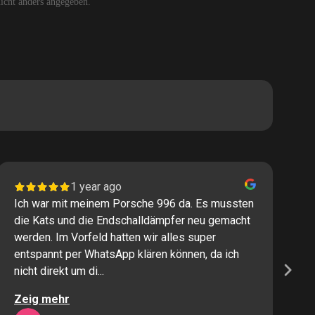
cht anders angegeben.
1 year ago
Ich war mit meinem Porsche 996 da. Es mussten
I
die Kats und die Endschalldämpfer neu gemacht
P
werden. Im Vorfeld hatten wir alles super
s
entspannt per WhatsApp klären können, da ich
M
nicht direkt um di...
K
Zeig mehr
Z