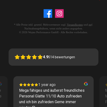
* Alle Preise inkl. gesetzl. Mehrwertsteuer zzgl.
Versandkosten
und ggf.
Nachnahmegebühren, wenn nicht anders angegeben.
© 2026 Wojsto Performance GmbH - Alle Rechte vorbehalten.
4.9
514
bewertungen
1 year ago
e
Mega fähiges und äußerst freundliches
M
e
Personal Glatte 11/10 Auto zufrieden
und ich bin zufrieden Gerne immer
F