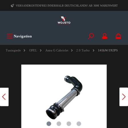
VERSANDKOSTENFREI INNERHALB DEUTSCHLANDS! AB 300€ WARENWERT
Navigation
Tuningteile
OPEL
Astra G Cabriolet
2.0 Turbo
141kW/192PS