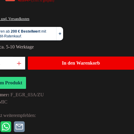
42,25 €*
(3.01% gespart)
 zzgl. Versandkosten
 ca. 5-10 Werktage
In den Warenkorb
um Produkt
mer:
F_EGR_03A/ZU
MIC
t weiterempfehlen: