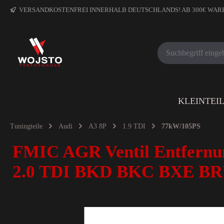
VERSANDKOSTENFREI INNERHALB DEUTSCHLANDS! AB 300€ WA
KLEINTEI
Tuningteile
Audi
A3 8P
1.9 TDI
77kW/105PS
FMIC AGR Ventil Entfernun
2.0 TDI BKD BKC BXE BR