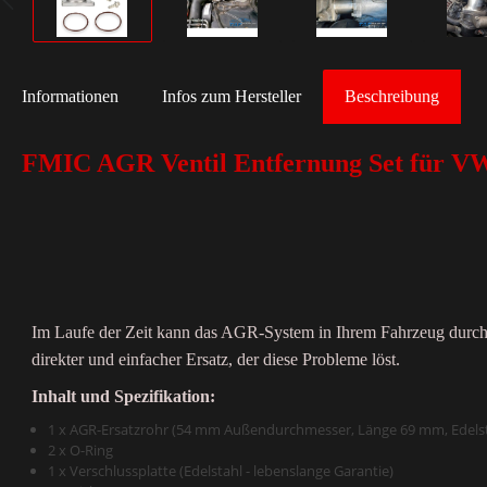
Informationen
Infos zum Hersteller
Beschreibung
FMIC AGR Ventil Entfernung Set für V
Im Laufe der Zeit kann das AGR-System in Ihrem Fahrzeug durch 
direkter und einfacher Ersatz, der diese Probleme löst.
Inhalt und Spezifikation:
1 x AGR-Ersatzrohr (54 mm Außendurchmesser, Länge 69 mm, Edelsta
2 x O-Ring
1 x Verschlussplatte (Edelstahl - lebenslange Garantie)