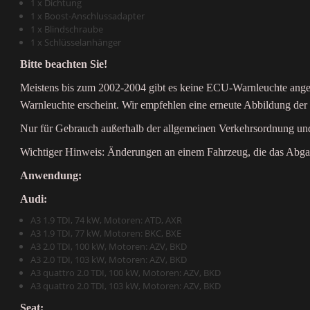
1 x Dichtung
1 x Boost-Anschlussadapter
1 x Blindschraube
1 x Schlüsselanhänger
Bitte beachten Sie!
Meistens bis zum 2002-2004 gibt es keine ECU-Warnleuchte angez
Warnleuchte erscheint. Wir empfehlen eine erneute Abbildung de
Nur für Gebrauch außerhalb der allgemeinen Verkehrsordnung un
Wichtiger Hinweis: Änderungen an einem Fahrzeug, die das Abgasv
Anwendung:
Audi:
A3 1.9 TDI, 74 kW, Motoren: ATD, AXR
A3 1.9 TDI, 77 kW, Motoren: BKC, BXE
A3 2.0 TDI, 100 kW, Motoren: AZV, BKD
A3 2.0 TDI, 103 kW, Motoren: AZV, BKD
A3 quattro 2.0 TDI, 100 kW, Motoren: AZV, BKD
A3 quattro 2.0 TDI, 103 kW, Motoren: AZV, BKD
Seat: