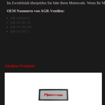
Im Zweifelsfall überprüfen Sie bitte Ihren Motorcode. Wenn Ihr Mot
OEM Nummern von AGR-Ventilen
:
038 129 637 D
038 131 501 AF
038 131 501 AN
038 131 501 S
Ähnliche Produkte