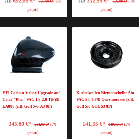
Ab
692,55 €*
Ab
312,55 €*
729,00 €*
(5%
329,00 €*
(5%
gespart)
gespart)
HFI Carbon Airbox Upgrade auf
Kurbelwellen-Riemenscheibe Alu
Gen.2 "Plus" VAG 1.8-2.0 T(F)SI
VAG 2.0 TFSI Quermotoren (z.B.
EA888 (z.B. Golf 5/6, A3 8P)
Golf 5/6 GTI, S3 8P)
345,80 €*
141,55 €*
364,00 €*
(5%
149,00 €*
(5%
gespart)
gespart)