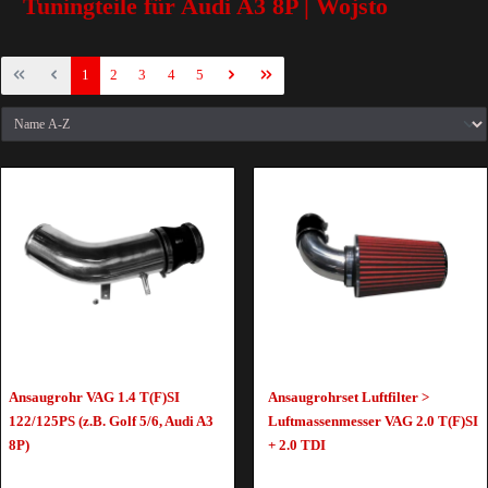
Tuningteile für Audi A3 8P | Wojsto
1
2
3
4
5
Ansaugrohr VAG 1.4 T(F)SI
Ansaugrohrset Luftfilter >
122/125PS (z.B. Golf 5/6, Audi A3
Luftmassenmesser VAG 2.0 T(F)SI
8P)
+ 2.0 TDI