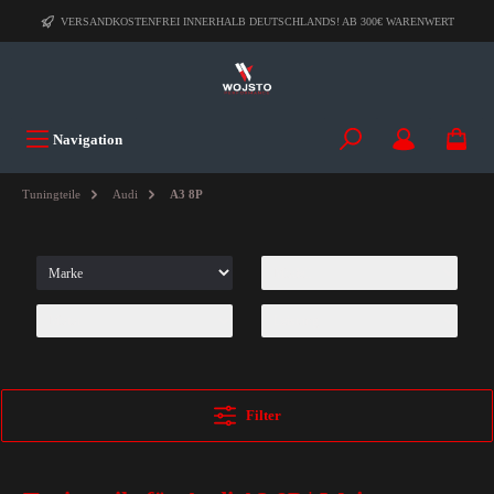
VERSANDKOSTENFREI INNERHALB DEUTSCHLANDS! AB 300€ WARENWERT
Navigation
Tuningteile
Audi
A3 8P
Filter