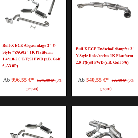
Bull-X ECE Abgasanlage 3" Y-
Bull-X ECE Endschalldämpfer 3"
Style "VAG02" 1K Plattform
Y-Style links/rechts 1K Plattform
1.4/1.8-2.0 T(F)SI FWD (z.B. Golf
2.0 T(F)SI FWD (z.B. Golf 5/6)
6, A3 8P)
Ab
996,55 €*
Ab
540,55 €*
1.049,00 €*
(5%
569,00 €*
(5%
gespart)
gespart)