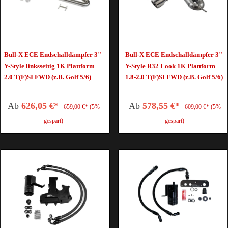
Bull-X ECE Endschalldämpfer 3"
Bull-X ECE Endschalldämpfer 3"
Y-Style linksseitig 1K Plattform
Y-Style R32 Look 1K Plattform
2.0 T(F)SI FWD (z.B. Golf 5/6)
1.8-2.0 T(F)SI FWD (z.B. Golf 5/6)
Ab
626,05 €*
Ab
578,55 €*
659,00 €*
(5%
609,00 €*
(5%
gespart)
gespart)