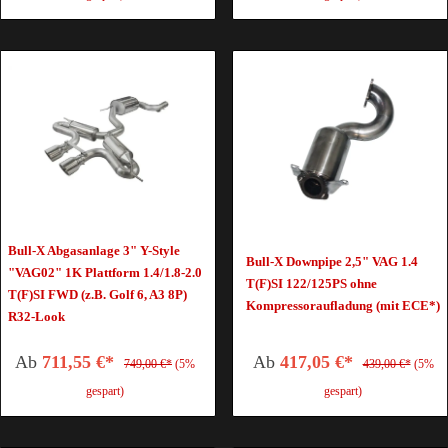
Bull-X Abgasanlage 3" Y-Style
Bull-X Downpipe 2,5" VAG 1.4
"VAG02" 1K Plattform 1.4/1.8-2.0
T(F)SI 122/125PS ohne
T(F)SI FWD (z.B. Golf 6, A3 8P)
Kompressoraufladung (mit ECE*)
R32-Look
Ab
711,55 €*
Ab
417,05 €*
749,00 €*
(5%
439,00 €*
(5%
gespart)
gespart)