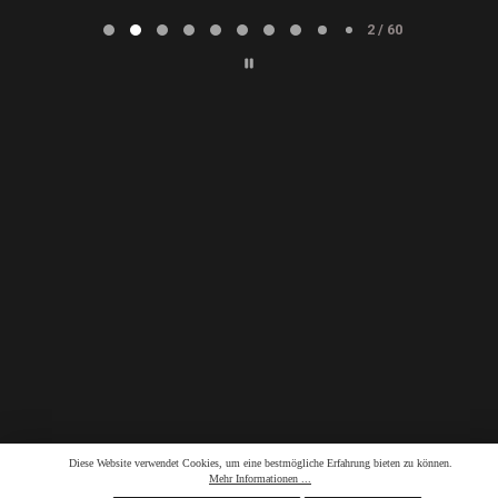
Page
2
2 / 60
of
60
Diese Website verwendet Cookies, um eine bestmögliche Erfahrung bieten zu können.
Mehr Informationen ...