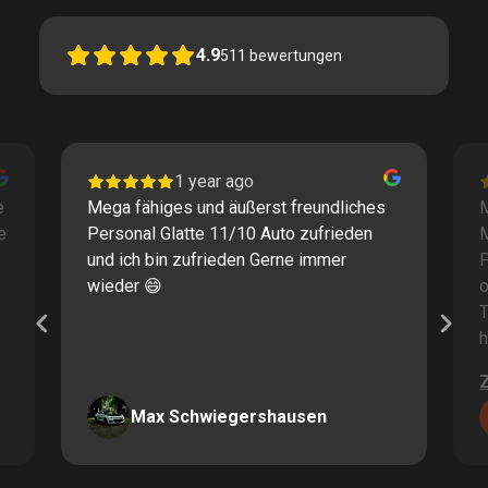
4.9
511
bewertungen
1 year ago
e
Mega fähiges und äußerst freundliches
M
e
Personal Glatte 11/10 Auto zufrieden
und ich bin zufrieden Gerne immer
F
wieder 😄
o
T
h
Max Schwiegershausen