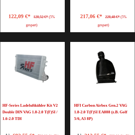
122,09 €*
217,06 €*
128,52 €*
(5%
228,48 €*
(5%
gespart)
gespart)
HF-Series Ladeluftkühler Kit V2
HFI Carbon Airbox Gen.2 VAG
Double DIN VAG 1.8-2.0 T(F)SI /
1.8-2.0 T(F)SI EA888 (z.B. Golf
1.6-2.0 TDI
5/6, A3 8P)