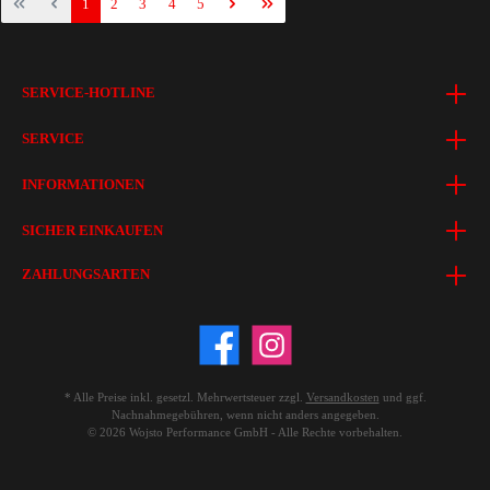
1
2
3
4
5
SERVICE-HOTLINE
SERVICE
INFORMATIONEN
SICHER EINKAUFEN
ZAHLUNGSARTEN
* Alle Preise inkl. gesetzl. Mehrwertsteuer zzgl.
Versandkosten
und ggf.
Nachnahmegebühren, wenn nicht anders angegeben.
© 2026 Wojsto Performance GmbH - Alle Rechte vorbehalten.