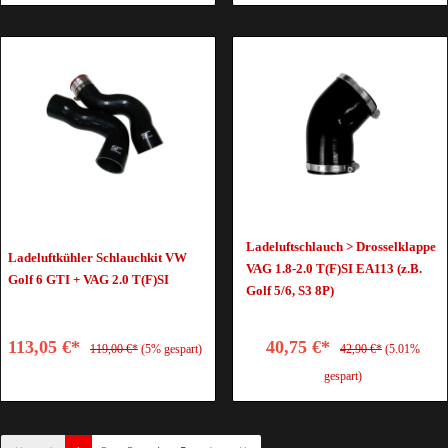
Ladeluftschlauch > Drosselklappe
Ladeluftkühler Schlauchkit VW
VAG 1.8-2.0 T(F)SI EA113 (z.B.
Golf 6 GTI + VAG 2.0 T(F)SI
Golf 5/6, S3 8P)
113,05 €*
40,75 €*
119,00 €*
(5% gespart)
42,90 €*
(5.01%
gespart)