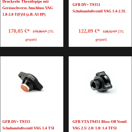
Druckrohr Throttlepipe mit
GFB DV+ T9351
Geräuschverst. Anschluss VAG
Schubumluftventil VAG 1.4-2.5L
1.8-2.0 T(F)SI (z.B. A3 8P)
170,05 €*
122,09 €*
179,00 €*
(5%
128,52 €*
(5%
gespart)
gespart)
GFB DV+ T9355
GFB VTA T9451 Blow Off Ventil
Schubumluftventil VAG 1.4 TSI
VAG 2.5/ 2.0/ 1.8/ 1.4 TFSI