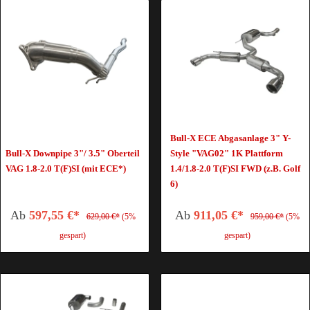
Bull-X ECE Abgasanlage 3" Y-
Bull-X Downpipe 3"/ 3.5" Oberteil
Style "VAG02" 1K Plattform
VAG 1.8-2.0 T(F)SI (mit ECE*)
1.4/1.8-2.0 T(F)SI FWD (z.B. Golf
6)
Ab
597,55 €*
Ab
911,05 €*
629,00 €*
(5%
959,00 €*
(5%
gespart)
gespart)