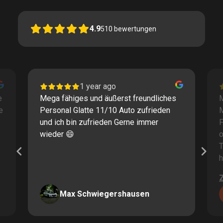
4.9
510
bewertungen
1 year ago
e
Mega fähiges und äußerst freundliches
M
e
Personal Glatte 11/10 Auto zufrieden
und ich bin zufrieden Gerne immer
F
wieder 😄
o
T
h
Max Schwiegershausen