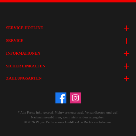
SERVICE-HOTLINE
SERVICE
INFORMATIONEN
SICHER EINKAUFEN
ZAHLUNGSARTEN
* Alle Preise inkl. gesetzl. Mehrwertsteuer zzgl.
Versandkosten
und ggf.
Nachnahmegebühren, wenn nicht anders angegeben.
© 2026 Wojsto Performance GmbH - Alle Rechte vorbehalten.