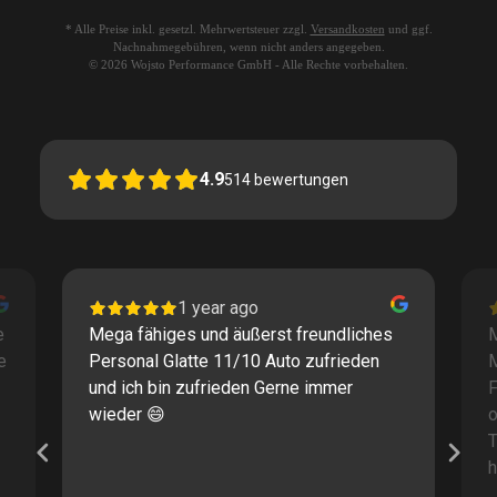
* Alle Preise inkl. gesetzl. Mehrwertsteuer zzgl.
Versandkosten
und ggf.
Nachnahmegebühren, wenn nicht anders angegeben.
© 2026 Wojsto Performance GmbH - Alle Rechte vorbehalten.
4.9
514
bewertungen
1 year ago
e
Mega fähiges und äußerst freundliches
M
e
Personal Glatte 11/10 Auto zufrieden
und ich bin zufrieden Gerne immer
F
wieder 😄
o
T
h