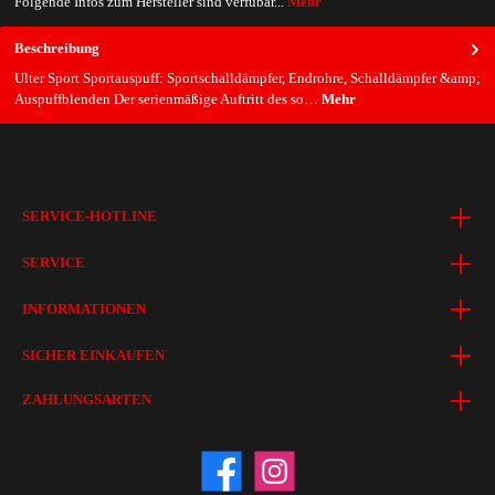
Folgende Infos zum Hersteller sind verfübar...
Mehr
Beschreibung
Ulter Sport Sportauspuff: Sportschalldämpfer, Endrohre, Schalldämpfer &amp;
Auspuffblenden Der serienmäßige Auftritt des so…
Mehr
SERVICE-HOTLINE
SERVICE
INFORMATIONEN
SICHER EINKAUFEN
ZAHLUNGSARTEN