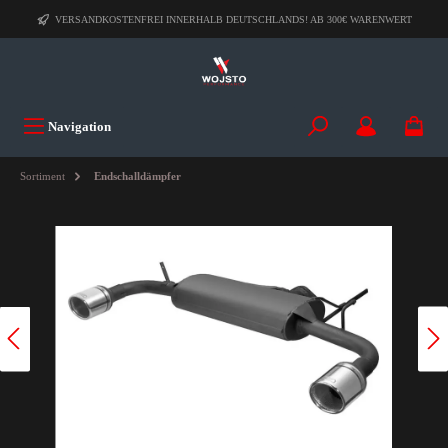
VERSANDKOSTENFREI INNERHALB DEUTSCHLANDS! AB 300€ WARENWERT
Navigation
Sortiment
Endschalldämpfer