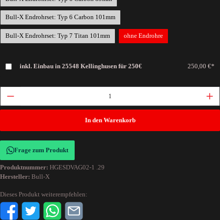
Bull-X Endrohrset: Typ 6 Carbon 101mm
Bull-X Endrohrset: Typ 7 Titan 101mm
ohne Endrohre
inkl. Einbau in 25548 Kellinghusen für 250€
250,00 €*
In den Warenkorb
Frage zum Produkt
Produktnummer:
HGESDVAG02-1 .29
Hersteller:
Bull-X
Dieses Produkt weiterempfehlen: