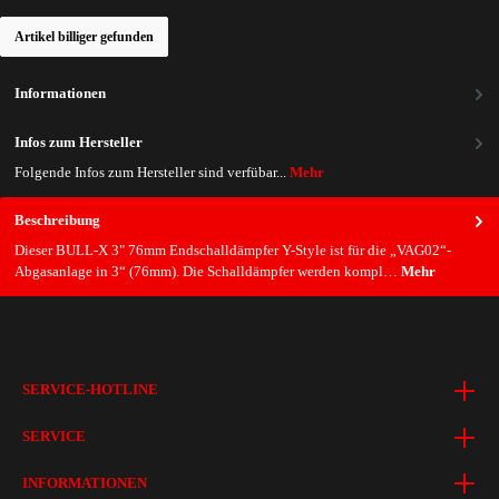
Artikel billiger gefunden
Informationen
Infos zum Hersteller
Folgende Infos zum Hersteller sind verfübar...
Mehr
Beschreibung
Dieser BULL-X 3" 76mm Endschalldämpfer Y-Style ist für die „VAG02“-
Abgasanlage in 3“ (76mm). Die Schalldämpfer werden kompl…
Mehr
SERVICE-HOTLINE
SERVICE
INFORMATIONEN