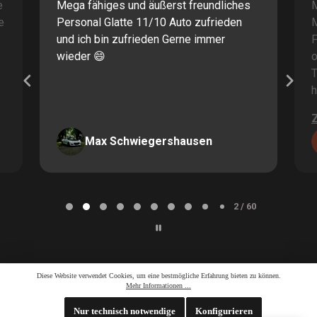
e
Mega fähiges und äußerst freundliches
M
e
Personal Glatte 11/10 Auto zufrieden
und ich bin zufrieden Gerne immer
F
wieder 😄
o
T
h
Max Schwiegershausen
Page
2
2 / 60
of
60
Diese Website verwendet Cookies, um eine bestmögliche Erfahrung bieten zu können.
Mehr Informationen ...
Nur technisch notwendige
Konfigurieren