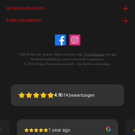
SICHER EINKAUFEN
ZAHLUNGSARTEN
* Alle Preise inkl. gesetzl. Mehrwertsteuer zzgl.
Versandkosten
und ggf.
Nachnahmegebühren, wenn nicht anders angegeben.
© 2026 Wojsto Performance GmbH - Alle Rechte vorbehalten.
4.9
514
bewertungen
1 year ago