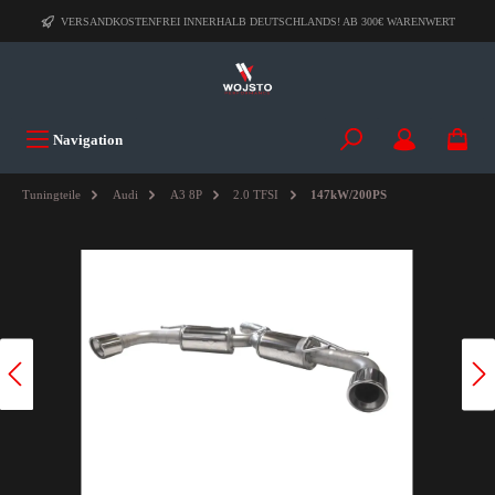
VERSANDKOSTENFREI INNERHALB DEUTSCHLANDS! AB 300€ WARENWERT
Navigation
Tuningteile
Audi
A3 8P
2.0 TFSI
147kW/200PS