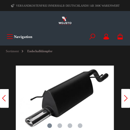
VERSANDKOSTENFREI INNERHALB DEUTSCHLANDS! AB 300€ WARENWERT
Navigation
Sortiment
Endschalldämpfer