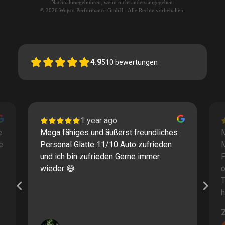
Nachnahmegebühren, wenn nicht anders angegeben.
© 2026 Wojsto Performance GmbH - Alle Rechte vorbehalten.
4.9
510
bewertungen
1 year ago
e
Mega fähiges und äußerst freundliches
M
e
Personal Glatte 11/10 Auto zufrieden
und ich bin zufrieden Gerne immer
F
wieder 😄
o
T
h