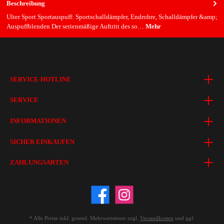
Beschreibung
Ulter Sport Sportauspuff: Sportschalldämpfer, Endrohre, Schalldämpfer &amp;
Auspuffblenden Der serienmäßige Auftritt des so…
Mehr
SERVICE-HOTLINE
SERVICE
INFORMATIONEN
SICHER EINKAUFEN
ZAHLUNGSARTEN
* Alle Preise inkl. gesetzl. Mehrwertsteuer zzgl.
Versandkosten
und ggf.