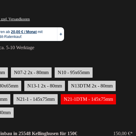
 zzgl. Versandkosten
 ca. 5-10 Werktage
0mm
N07-2 2x - 80mm
N10 - 95x65mm
 80x65mm
N13-1 2x - 80mm
N13DTM 2x - 80mm
00mm
N21-1 - 145x75mm
N21-1DTM - 145x75mm
x80mm
Einbau in 25548 Kellinghusen für 150€
150,00 €*