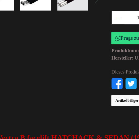
Frage z
Produktnum
Hersteller:
Ul
Dieses Produk
Artikel billige
ectra B facelift HATCHACK & SEDAN (19