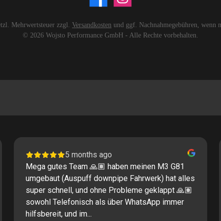
setzl. Mehrwertsteuer zzgl.
Versandkosten
und ggf. Nachnahmegebühren, wenn ni
© 2026 Wojsto Performance GmbH - Alle Rechte vorbehalten.
5 months ago
Mega gutes Team 🙏🏽 haben meinen M3 G81
umgebaut (Auspuff downpipe Fahrwerk) hat alles
super schnell, und ohne Probleme geklappt 🙏🏽
sowohl Telefonisch als über WhatsApp immer
hilfsbereit, und im...