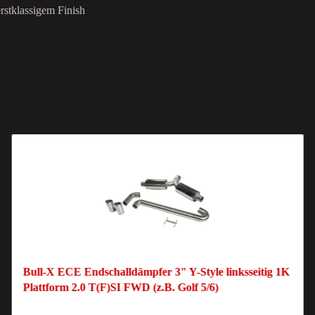
rstklassigem Finish
Bull-X ECE Endschalldämpfer 3" Y-Style linksseitig 1K
Plattform 2.0 T(F)SI FWD (z.B. Golf 5/6)