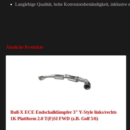
Langlebige Qualität, hohe Korrosionsbeständigkeit, inklusive e
Ähnliche Produkte
Bull-X ECE Endschalldämpfer 3" Y-Style links/rechts
1K Plattform 2.0 T(F)SI FWD (z.B. Golf 5/6)