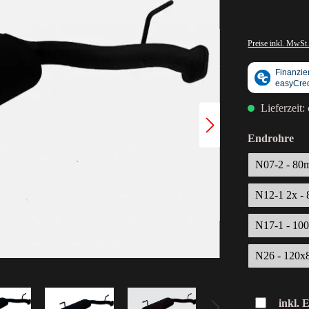
Preise inkl. MwSt.
Lieferzeit:
Endrohre
N07-2 - 8
N12-1 2x -
N17-1 - 1
N26 - 120
inkl. 