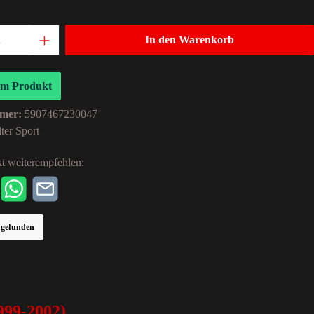
In den Warenkorb
um Produkt
mer:
5907467230047
ter Sport
t weiterempfehlen:
r gefunden
99-2002)