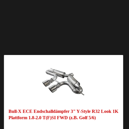
Bull-X ECE Endschalldämpfer 3" Y-Style R32 Look 1K
Plattform 1.8-2.0 T(F)SI FWD (z.B. Golf 5/6)