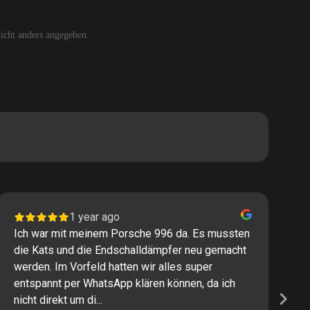
cht anders angegeben.
1 year ago
Ich war mit meinem Porsche 996 da. Es mussten
I
die Kats und die Endschalldämpfer neu gemacht
P
werden. Im Vorfeld hatten wir alles super
s
entspannt per WhatsApp klären können, da ich
M
nicht direkt um di...
K