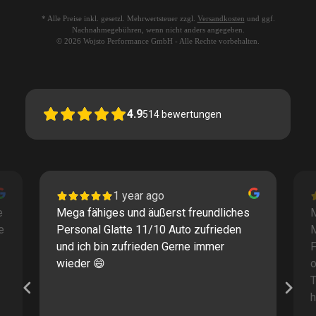
* Alle Preise inkl. gesetzl. Mehrwertsteuer zzgl.
Versandkosten
und ggf.
Nachnahmegebühren, wenn nicht anders angegeben.
© 2026 Wojsto Performance GmbH - Alle Rechte vorbehalten.
4.9
514
bewertungen
1 year ago
e
Mega fähiges und äußerst freundliches
M
e
Personal Glatte 11/10 Auto zufrieden
und ich bin zufrieden Gerne immer
F
wieder 😄
o
T
h