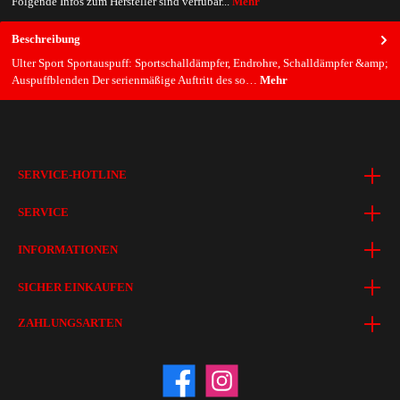
Folgende Infos zum Hersteller sind verfübar...
Mehr
Beschreibung
Ulter Sport Sportauspuff: Sportschalldämpfer, Endrohre, Schalldämpfer &amp;
Auspuffblenden Der serienmäßige Auftritt des so…
Mehr
SERVICE-HOTLINE
SERVICE
INFORMATIONEN
SICHER EINKAUFEN
ZAHLUNGSARTEN