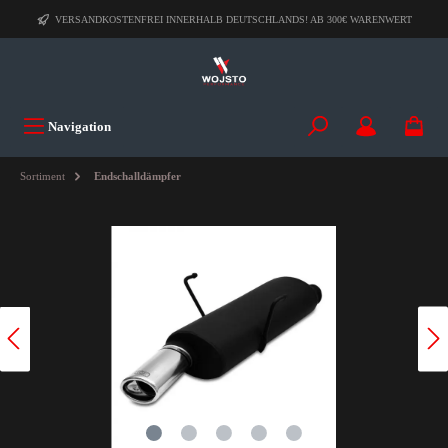
VERSANDKOSTENFREI INNERHALB DEUTSCHLANDS! AB 300€ WARENWERT
Navigation
Sortiment
Endschalldämpfer