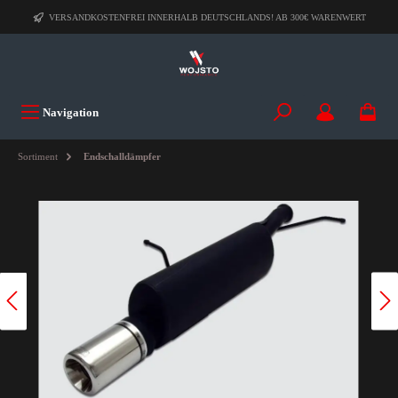
VERSANDKOSTENFREI INNERHALB DEUTSCHLANDS! AB 300€ WARENWERT
Navigation
Sortiment
Endschalldämpfer