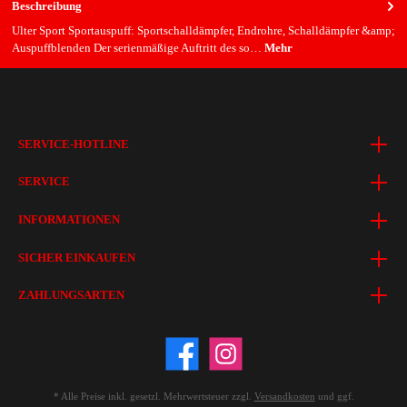
Beschreibung
Ulter Sport Sportauspuff: Sportschalldämpfer, Endrohre, Schalldämpfer &amp;
Auspuffblenden Der serienmäßige Auftritt des so…
Mehr
SERVICE-HOTLINE
SERVICE
INFORMATIONEN
SICHER EINKAUFEN
ZAHLUNGSARTEN
* Alle Preise inkl. gesetzl. Mehrwertsteuer zzgl.
Versandkosten
und ggf.