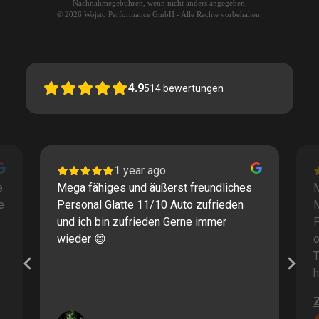
Nachnahmegebühren, wenn nicht anders angegeben.
© 2026 Wojsto Performance GmbH - Alle Rechte vorbehalten.
4.9
514
bewertungen
1 year ago
e
Mega fähiges und äußerst freundliches
M
e
Personal Glatte 11/10 Auto zufrieden
und ich bin zufrieden Gerne immer
F
wieder 😄
o
T
h