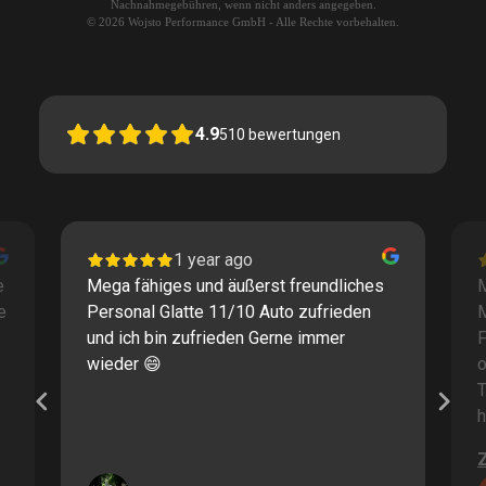
Nachnahmegebühren, wenn nicht anders angegeben.
© 2026 Wojsto Performance GmbH - Alle Rechte vorbehalten.
4.9
510
bewertungen
1 year ago
e
Mega fähiges und äußerst freundliches
M
e
Personal Glatte 11/10 Auto zufrieden
und ich bin zufrieden Gerne immer
F
wieder 😄
o
T
h