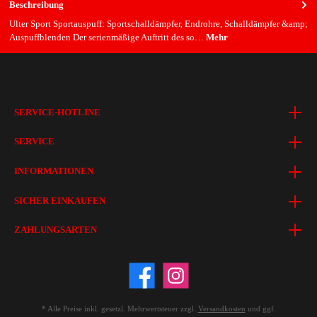
Beschreibung
Ulter Sport Sportauspuff: Sportschalldämpfer, Endrohre, Schalldämpfer &amp;
Auspuffblenden Der serienmäßige Auftritt des so…
Mehr
SERVICE-HOTLINE
SERVICE
INFORMATIONEN
SICHER EINKAUFEN
ZAHLUNGSARTEN
* Alle Preise inkl. gesetzl. Mehrwertsteuer zzgl.
Versandkosten
und ggf.