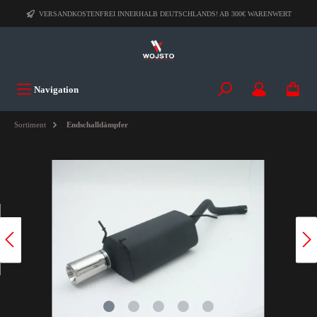
VERSANDKOSTENFREI INNERHALB DEUTSCHLANDS! AB 300€ WARENWERT
Navigation
Sortiment
Endschalldämpfer