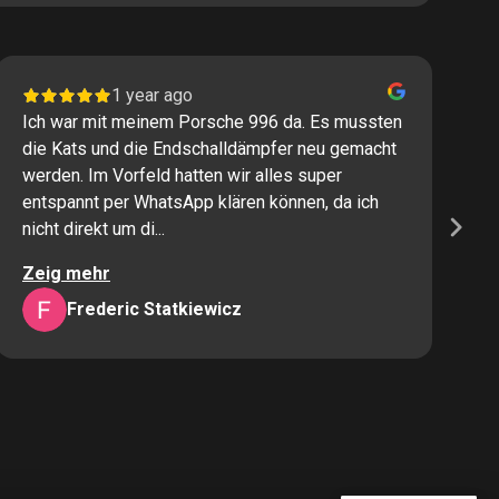
1 year ago
Ich war mit meinem Porsche 996 da. Es mussten
I
die Kats und die Endschalldämpfer neu gemacht
P
werden. Im Vorfeld hatten wir alles super
s
entspannt per WhatsApp klären können, da ich
M
nicht direkt um di...
K
Zeig mehr
Z
Frederic Statkiewicz