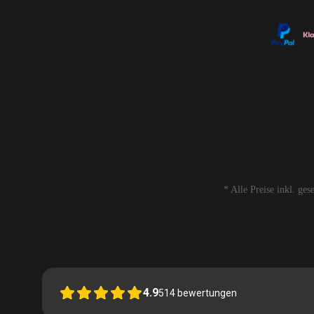
* Alle Preise inkl. ge
4.9
514
bewertungen