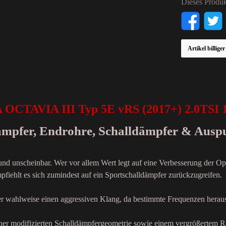
Dieses Produk
Artikel billige
OCTAVIA III Typ 5E vRS (2017+) 2.0TSI 
dämpfer, Endrohre, Schalldämpfer & Ausp
 und unscheinbar. Wer vor allem Wert legt auf eine Verbesserung der Op
fiehlt es sich zumindest auf ein Sportschalldämpfer zurückzugreifen.
der wahlweise einen aggressiven Klang, da bestimmte Frequenzen heraus
einer modifizierten Schalldämpfergeometrie sowie einem vergrößertem R