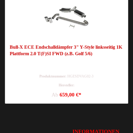
Bull-X ECE Endschalldämpfer 3" Y-Style linksseitig 1K
Plattform 2.0 T(F)SI FWD (z.B. Golf 5/6)
Produktnummer:
HGESDVAG02-3
Hersteller:
Ab
659,00 €*
INFORMATIONEN