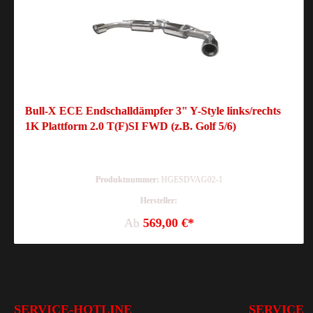
Bull-X ECE Endschalldämpfer 3" Y-Style links/rechts
1K Plattform 2.0 T(F)SI FWD (z.B. Golf 5/6)
Produktnummer:
HGESDVAG02-1
Hersteller:
Ab
569,00 €*
SERVICE-HOTLINE
SERVICE