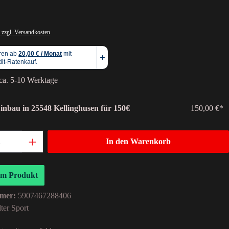
 zzgl. Versandkosten
 ca. 5-10 Werktage
Einbau in 25548 Kellinghusen für 150€
150,00 €*
In den Warenkorb
um Produkt
mer:
5907467288406
ter Sport