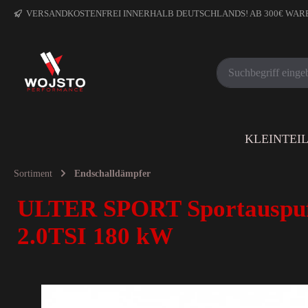
VERSANDKOSTENFREI INNERHALB DEUTSCHLANDS! AB 300€ WA
KLEINTEI
Sortiment
Endschalldämpfer
ULTER SPORT Sportauspuf
2.0TSI 180 kW