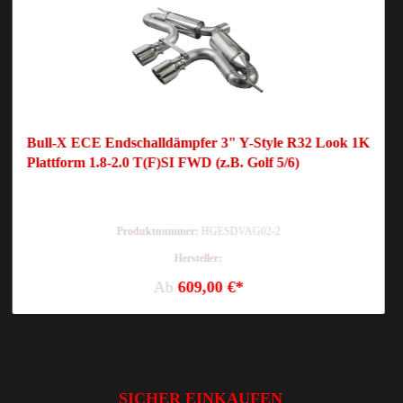
Bull-X ECE Endschalldämpfer 3" Y-Style R32 Look 1K
Plattform 1.8-2.0 T(F)SI FWD (z.B. Golf 5/6)
Produktnummer:
HGESDVAG02-2
Hersteller:
Ab
609,00 €*
SICHER EINKAUFEN