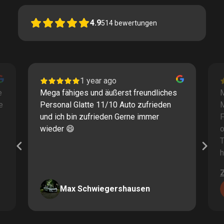
4.9
514
bewertungen
1 year ago
e
Mega fähiges und äußerst freundliches
M
e
Personal Glatte 11/10 Auto zufrieden
und ich bin zufrieden Gerne immer
F
wieder 😄
o
T
h
Max Schwiegershausen
Page