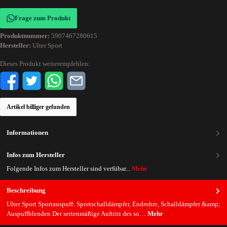
Frage zum Produkt
Produktnummer:
5907467280615
Hersteller:
Ulter Sport
Dieses Produkt weiterempfehlen:
Artikel billiger gefunden
Informationen
Infos zum Hersteller
Folgende Infos zum Hersteller sind verfübar...
Mehr
Beschreibung
Ulter Sport Sportauspuff: Sportschalldämpfer, Endrohre, Schalldämpfer &amp;
Auspuffblenden Der serienmäßige Auftritt des so…
Mehr