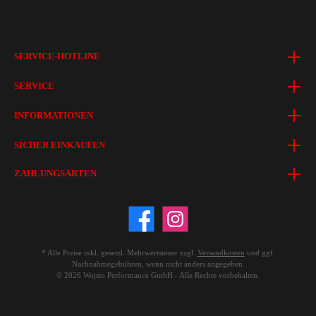
SERVICE-HOTLINE
SERVICE
INFORMATIONEN
SICHER EINKAUFEN
ZAHLUNGSARTEN
* Alle Preise inkl. gesetzl. Mehrwertsteuer zzgl.
Versandkosten
und ggf.
Nachnahmegebühren, wenn nicht anders angegeben.
© 2026 Wojsto Performance GmbH - Alle Rechte vorbehalten.