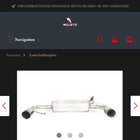
VERSANDKOSTENFREI INNERHALB DEUTSCHLANDS! AB 300€ WARENWERT
Navigation
Sortiment
Endschalldämpfer