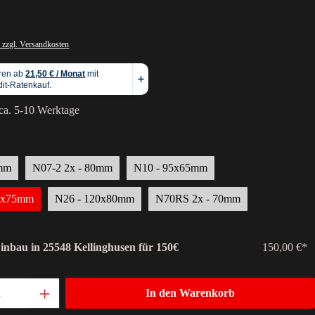
 zzgl. Versandkosten
 ca. 5-10 Werktage
0mm
N07-2 2x - 80mm
N10 - 95x65mm
45x75mm
N26 - 120x80mm
N70RS 2x - 70mm
Einbau in 25548 Kellinghusen für 150€
150,00 €*
In den Warenkorb