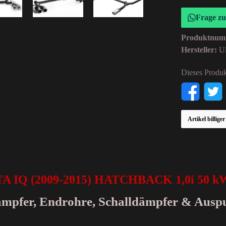
Frage z
Produktnum
Hersteller:
Ul
Dieses Produk
Artikel billige
A IQ (2009-2015) HATCHBACK 1,0i 50 k
dämpfer, Endrohre, Schalldämpfer & Ausp