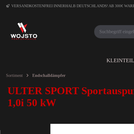
VERSANDKOSTENFREI INNERHALB DEUTSCHLANDS! AB 300€ WA
KLEINTEI
Sortiment
Endschalldämpfer
ULTER SPORT Sportauspu
1,0i 50 kW