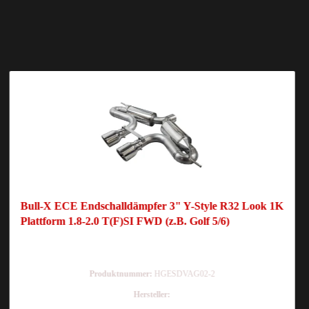
Bull-X ECE Endschalldämpfer 3" Y-Style R32 Look 1K
Plattform 1.8-2.0 T(F)SI FWD (z.B. Golf 5/6)
Produktnummer:
HGESDVAG02-2
Hersteller: