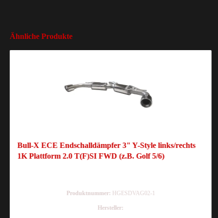
Ähnliche Produkte
Bull-X ECE Endschalldämpfer 3" Y-Style links/rechts
1K Plattform 2.0 T(F)SI FWD (z.B. Golf 5/6)
Produktnummer:
HGESDVAG02-1
Hersteller: