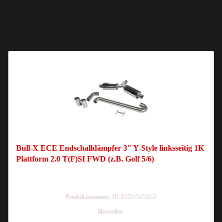
Bull-X ECE Endschalldämpfer 3" Y-Style linksseitig 1K
Plattform 2.0 T(F)SI FWD (z.B. Golf 5/6)
Produktnummer:
HGESDVAG02-3
Hersteller: