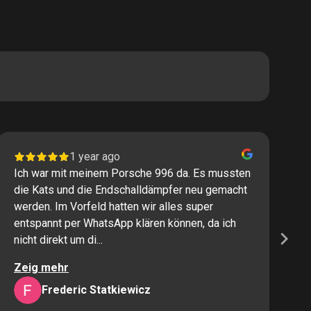
1 year ago
Ich war mit meinem Porsche 996 da. Es mussten
I
die Kats und die Endschalldämpfer neu gemacht
P
werden. Im Vorfeld hatten wir alles super
s
entspannt per WhatsApp klären können, da ich
M
nicht direkt um di...
K
Zeig mehr
Z
Frederic Statkiewicz