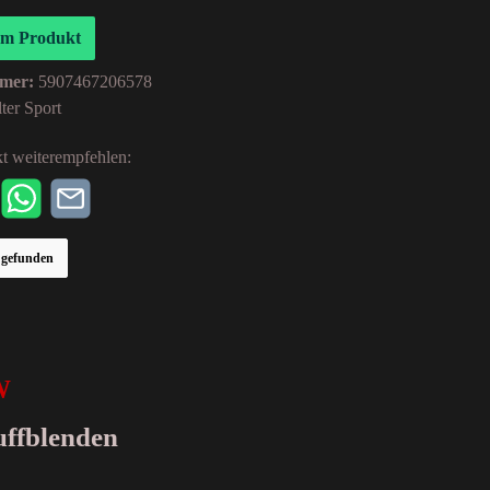
um Produkt
mer:
5907467206578
ter Sport
t weiterempfehlen:
r gefunden
W
uffblenden