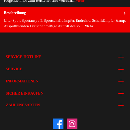
Folgende Infos zum Hersteller sind verfübar...
Mehr
Beschreibung
Ulter Sport Sportauspuff: Sportschalldämpfer, Endrohre, Schalldämpfer &amp;
Auspuffblenden Der serienmäßige Auftritt des so…
Mehr
SERVICE-HOTLINE
SERVICE
INFORMATIONEN
SICHER EINKAUFEN
ZAHLUNGSARTEN