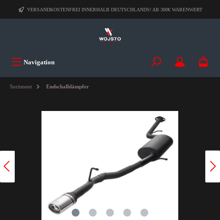
VERSANDKOSTENFREI INNERHALB DEUTSCHLANDS! AB 300€ WARENWERT
Navigation
Sortiment
Endschalldämpfer