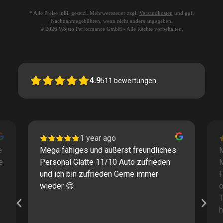
* Alle Preise inkl. gesetzl. Mehrwertsteuer zzgl.
Versandkosten
und ggf.
Nachnahmegebühren, wenn nicht anders angegeben.
© 2026 Wojsto Performance GmbH - Alle Rechte vorbehalten.
4.9
511
bewertungen
1 year ago
e
Mega fähiges und äußerst freundliches
M
e
Personal Glatte 11/10 Auto zufrieden
und ich bin zufrieden Gerne immer
F
wieder 😄
o
T
h