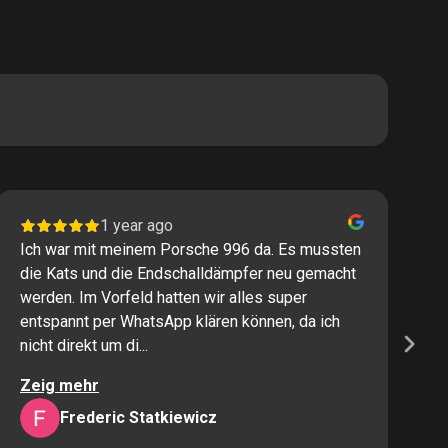
1 year ago
Ich war mit meinem Porsche 996 da. Es mussten
I
die Kats und die Endschalldämpfer neu gemacht
P
werden. Im Vorfeld hatten wir alles super
s
entspannt per WhatsApp klären können, da ich
M
nicht direkt um di...
K
Zeig mehr
Z
Frederic Statkiewicz