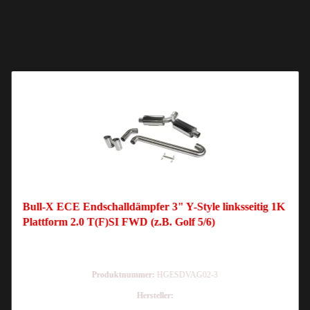
Bull-X ECE Endschalldämpfer 3" Y-Style linksseitig 1K
Plattform 2.0 T(F)SI FWD (z.B. Golf 5/6)
Produktnummer:
HGESDVAG02-3
Hersteller: