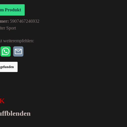
um Produkt
mer:
5907467246932
ter Sport
t weiterempfehlen:
r gefunden
CK
uffblenden