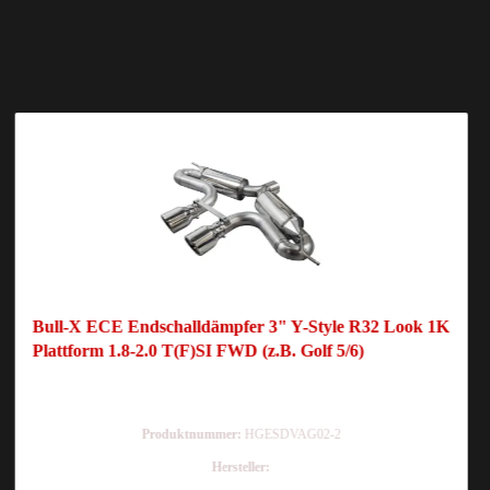
Bull-X ECE Endschalldämpfer 3" Y-Style R32 Look 1K
Plattform 1.8-2.0 T(F)SI FWD (z.B. Golf 5/6)
Produktnummer:
HGESDVAG02-2
Hersteller: