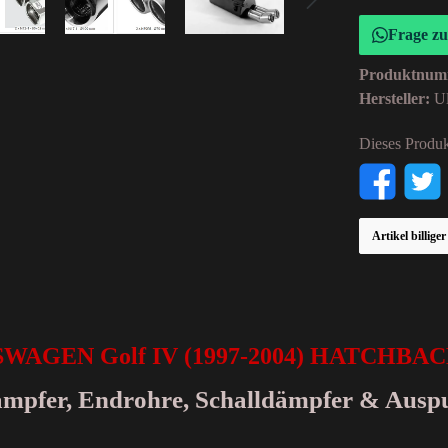
Frage z
Produktnum
Hersteller:
Ul
Dieses Produk
Artikel billige
SWAGEN Golf IV (1997-2004) HATCHBA
dämpfer, Endrohre, Schalldämpfer & Ausp