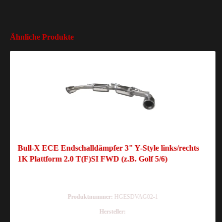
Ähnliche Produkte
Bull-X ECE Endschalldämpfer 3" Y-Style links/rechts
1K Plattform 2.0 T(F)SI FWD (z.B. Golf 5/6)
Produktnummer:
HGESDVAG02-1
Hersteller: