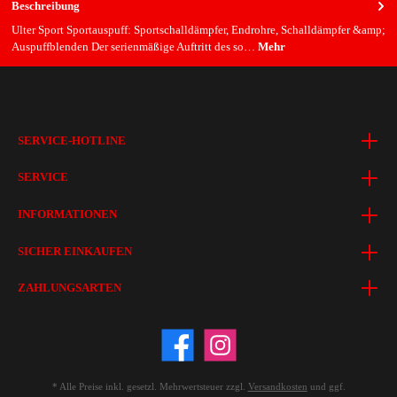
Beschreibung
Ulter Sport Sportauspuff: Sportschalldämpfer, Endrohre, Schalldämpfer &amp;
Auspuffblenden Der serienmäßige Auftritt des so…
Mehr
SERVICE-HOTLINE
SERVICE
INFORMATIONEN
SICHER EINKAUFEN
ZAHLUNGSARTEN
* Alle Preise inkl. gesetzl. Mehrwertsteuer zzgl.
Versandkosten
und ggf.