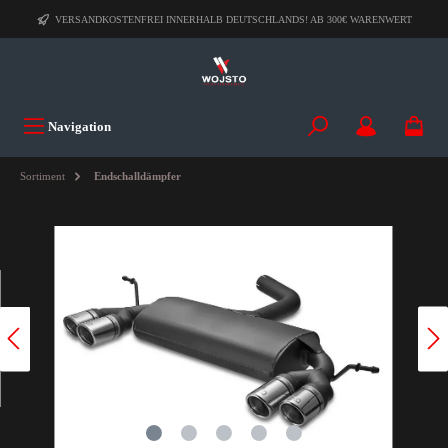
VERSANDKOSTENFREI INNERHALB DEUTSCHLANDS! AB 300€ WARENWERT
Navigation
Sortiment
Endschalldämpfer