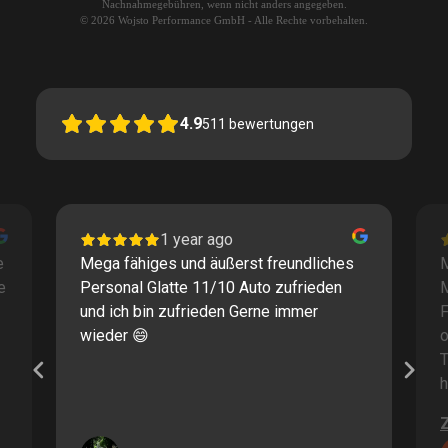
Nachnahmegebühren, wenn nicht anders angegeben.
© 2026 Wojsto Performance GmbH - Alle Rechte vorbehalten.
4.9
511
bewertungen
1 year ago
e
Mega fähiges und äußerst freundliches
M
e
Personal Glatte 11/10 Auto zufrieden
und ich bin zufrieden Gerne immer
F
wieder 😄
o
T
h