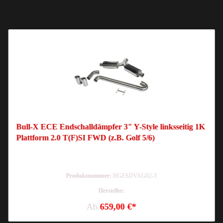
Bull-X ECE Endschalldämpfer 3" Y-Style linksseitig 1K
Plattform 2.0 T(F)SI FWD (z.B. Golf 5/6)
Produktnummer:
HGESDVAG02-3
Hersteller:
Ab
659,00 €*