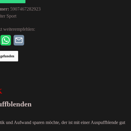
mer:
5907467282923
ter Sport
t weiterempfehlen:
r gefunden
K
uffblenden
tik und Aufwand sparen möchte, der ist mit einer Auspuffblende gut