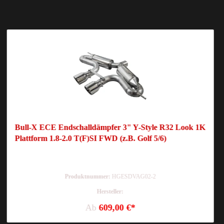
Bull-X ECE Endschalldämpfer 3" Y-Style R32 Look 1K
Plattform 1.8-2.0 T(F)SI FWD (z.B. Golf 5/6)
Produktnummer:
HGESDVAG02-2
Hersteller:
Ab
609,00 €*