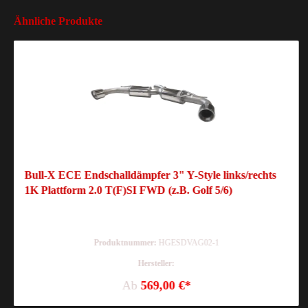
Ähnliche Produkte
Bull-X ECE Endschalldämpfer 3" Y-Style links/rechts
1K Plattform 2.0 T(F)SI FWD (z.B. Golf 5/6)
Produktnummer:
HGESDVAG02-1
Hersteller:
Ab
569,00 €*