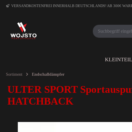
VERSANDKOSTENFREI INNERHALB DEUTSCHLANDS! AB 300€ WA
KLEINTEI
Sortiment
Endschalldämpfer
ULTER SPORT Sportauspuf
HATCHBACK