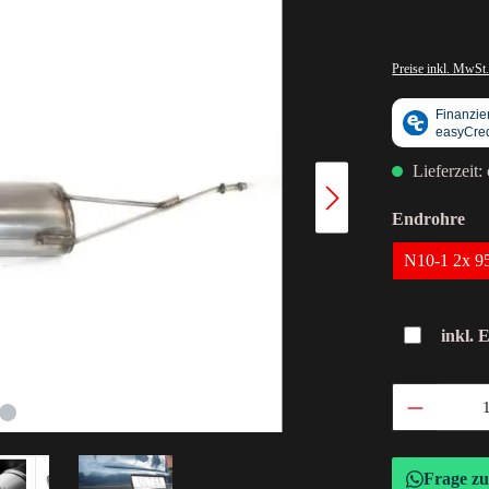
Preise inkl. MwSt.
Lieferzeit:
Endrohre
N10-1 2x 
inkl. 
Frage z