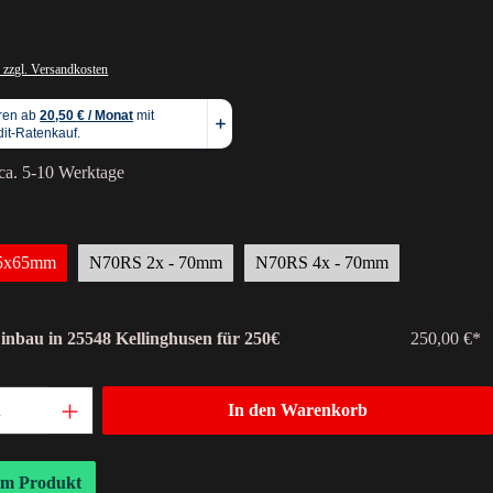
 zzgl. Versandkosten
 ca. 5-10 Werktage
95x65mm
N70RS 2x - 70mm
N70RS 4x - 70mm
Einbau in 25548 Kellinghusen für 250€
250,00 €*
In den Warenkorb
um Produkt