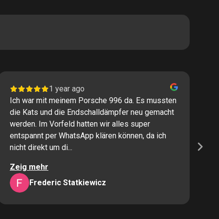
1 year ago
Ich war mit meinem Porsche 996 da. Es mussten
I
die Kats und die Endschalldämpfer neu gemacht
P
werden. Im Vorfeld hatten wir alles super
s
entspannt per WhatsApp klären können, da ich
M
nicht direkt um di...
K
Zeig mehr
Z
Frederic Statkiewicz