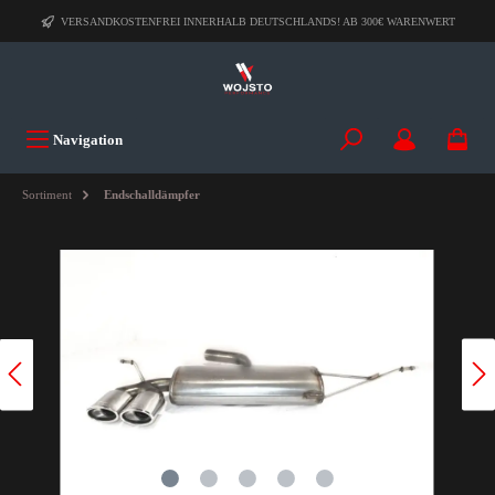
VERSANDKOSTENFREI INNERHALB DEUTSCHLANDS! AB 300€ WARENWERT
Navigation
Sortiment
Endschalldämpfer