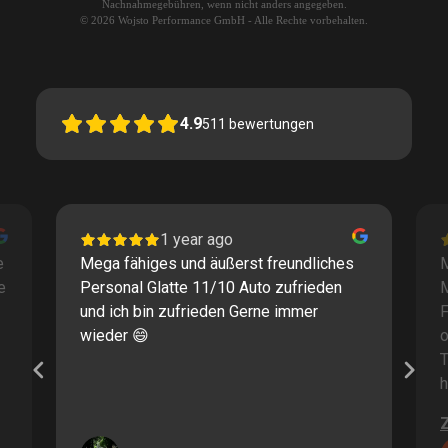
Nachnahmegebühren, wenn nicht anders angegeben.
© 2026 Wojsto Performance GmbH - Alle Rechte vorbehalten.
4.9
511
bewertungen
1 year ago
e
Mega fähiges und äußerst freundliches
M
e
Personal Glatte 11/10 Auto zufrieden
und ich bin zufrieden Gerne immer
F
wieder 😄
o
T
h