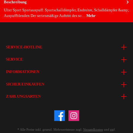
Beschreibung
Ulter Sport Sportauspuff: Sportschalldämpfer, Endrohre, Schalldämpfer &amp;
Auspuffblenden Der serienmäßige Auftritt des so…
Mehr
SERVICE-HOTLINE
SERVICE
INFORMATIONEN
SICHER EINKAUFEN
ZAHLUNGSARTEN
* Alle Preise inkl. gesetzl. Mehrwertsteuer zzgl.
Versandkosten
und ggf.