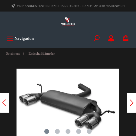
VERSANDKOSTENFREI INNERHALB DEUTSCHLANDS! AB 300€ WARENWERT
Navigation
Sortiment
Endschalldämpfer