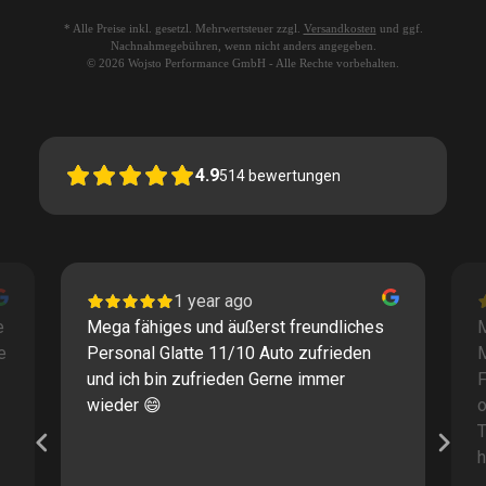
* Alle Preise inkl. gesetzl. Mehrwertsteuer zzgl.
Versandkosten
und ggf.
Nachnahmegebühren, wenn nicht anders angegeben.
© 2026 Wojsto Performance GmbH - Alle Rechte vorbehalten.
4.9
514
bewertungen
1 year ago
e
Mega fähiges und äußerst freundliches
M
e
Personal Glatte 11/10 Auto zufrieden
und ich bin zufrieden Gerne immer
F
wieder 😄
o
T
h