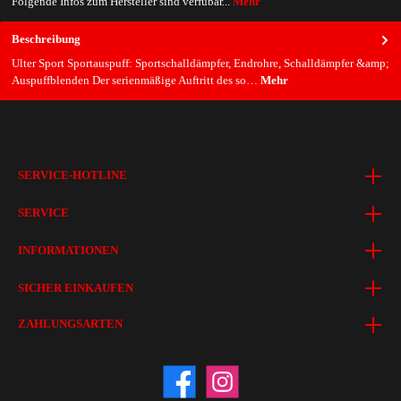
Folgende Infos zum Hersteller sind verfübar...
Mehr
Beschreibung
Ulter Sport Sportauspuff: Sportschalldämpfer, Endrohre, Schalldämpfer &amp;
Auspuffblenden Der serienmäßige Auftritt des so…
Mehr
SERVICE-HOTLINE
SERVICE
INFORMATIONEN
SICHER EINKAUFEN
ZAHLUNGSARTEN