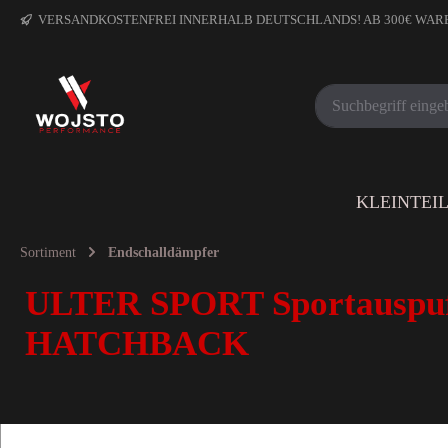
VERSANDKOSTENFREI INNERHALB DEUTSCHLANDS! AB 300€ WA
KLEINTEI
Sortiment
Endschalldämpfer
ULTER SPORT Sportauspuf
HATCHBACK