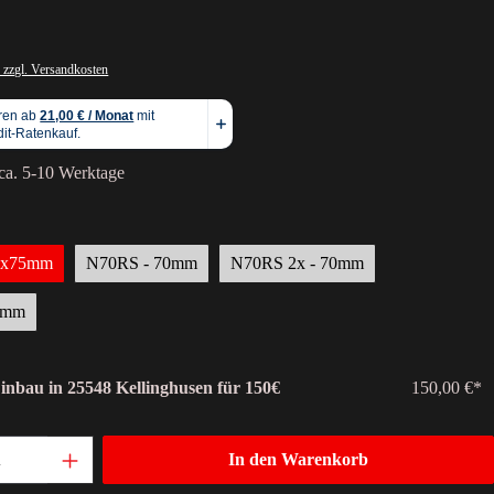
 zzgl. Versandkosten
 ca. 5-10 Werktage
45x75mm
N70RS - 70mm
N70RS 2x - 70mm
0mm
Einbau in 25548 Kellinghusen für 150€
150,00 €*
In den Warenkorb