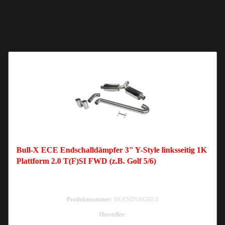
Bull-X ECE Endschalldämpfer 3" Y-Style linksseitig 1K
Plattform 2.0 T(F)SI FWD (z.B. Golf 5/6)
Produktnummer:
HGESDVAG02-3
Hersteller: