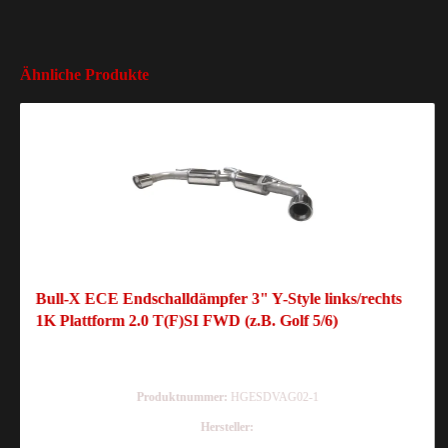
Ähnliche Produkte
Bull-X ECE Endschalldämpfer 3" Y-Style links/rechts
1K Plattform 2.0 T(F)SI FWD (z.B. Golf 5/6)
Produktnummer:
HGESDVAG02-1
Hersteller: