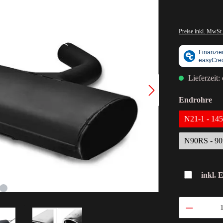
Preise inkl. MwSt.
Lieferzeit:
Endrohre
N21-1 - 1
N90RS - 9
inkl. 