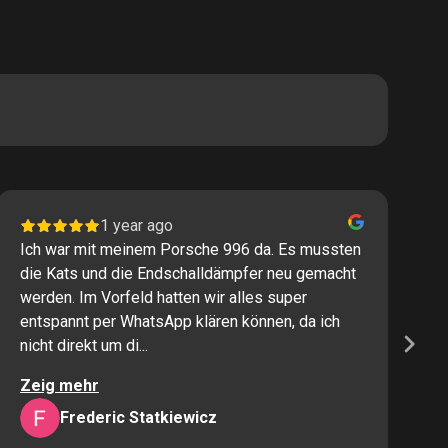
1 year ago
Ich war mit meinem Porsche 996 da. Es mussten
I
die Kats und die Endschalldämpfer neu gemacht
P
werden. Im Vorfeld hatten wir alles super
s
entspannt per WhatsApp klären können, da ich
M
nicht direkt um di...
K
Zeig mehr
Z
Frederic Statkiewicz