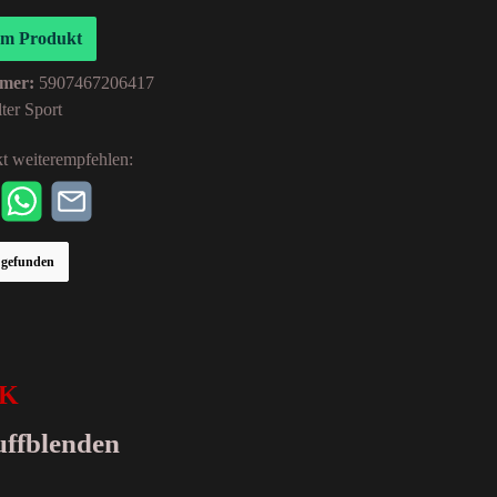
um Produkt
mer:
5907467206417
ter Sport
t weiterempfehlen:
r gefunden
CK
uffblenden