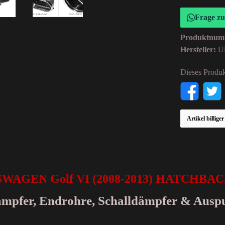
Frage z
Produktnum
Hersteller:
Ul
Dieses Produk
Artikel billige
SWAGEN Golf VI (2008-2013) HATCHBA
dämpfer, Endrohre, Schalldämpfer & Ausp