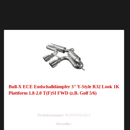
Bull-X ECE Endschalldämpfer 3" Y-Style R32 Look 1K
Plattform 1.8-2.0 T(F)SI FWD (z.B. Golf 5/6)
Produktnummer:
HGESDVAG02-2
Hersteller: