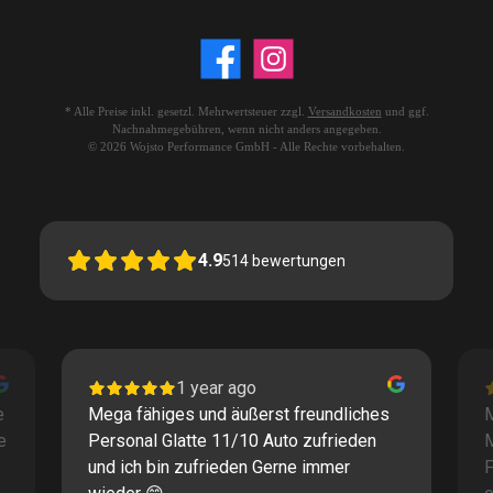
* Alle Preise inkl. gesetzl. Mehrwertsteuer zzgl.
Versandkosten
und ggf.
Nachnahmegebühren, wenn nicht anders angegeben.
© 2026 Wojsto Performance GmbH - Alle Rechte vorbehalten.
4.9
514
bewertungen
1 year ago
e
Mega fähiges und äußerst freundliches
M
e
Personal Glatte 11/10 Auto zufrieden
und ich bin zufrieden Gerne immer
F