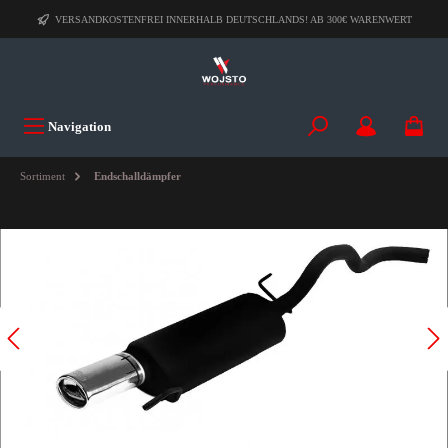
VERSANDKOSTENFREI INNERHALB DEUTSCHLANDS! AB 300€ WARENWERT
Navigation
Sortiment
Endschalldämpfer