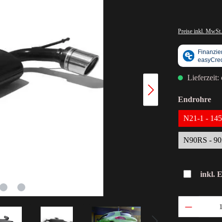
Preise inkl. MwSt.
Lieferzeit:
Endrohre
N21-1 - 1
N90RS - 9
inkl. 