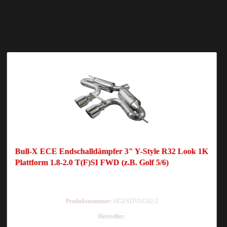
Bull-X ECE Endschalldämpfer 3" Y-Style R32 Look 1K
Plattform 1.8-2.0 T(F)SI FWD (z.B. Golf 5/6)
Produktnummer:
HGESDVAG02-2
Hersteller: