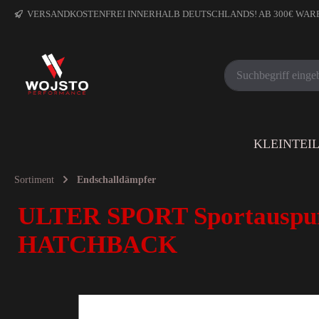
VERSANDKOSTENFREI INNERHALB DEUTSCHLANDS! AB 300€ WA
KLEINTEI
Sortiment
Endschalldämpfer
ULTER SPORT Sportauspuf
HATCHBACK