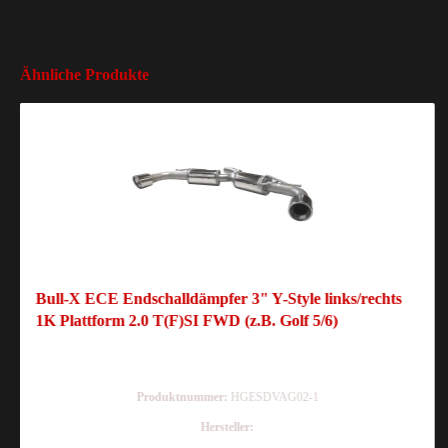
Ähnliche Produkte
Bull-X ECE Endschalldämpfer 3" Y-Style links/rechts
1K Plattform 2.0 T(F)SI FWD (z.B. Golf 5/6)
Produktnummer:
HGESDVAG02-1
Hersteller: