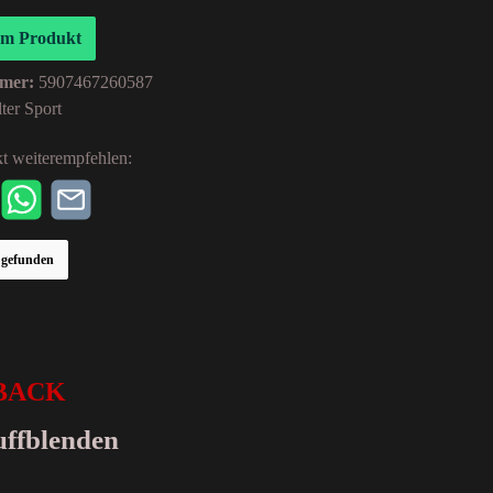
um Produkt
mer:
5907467260587
ter Sport
t weiterempfehlen:
r gefunden
HBACK
uffblenden