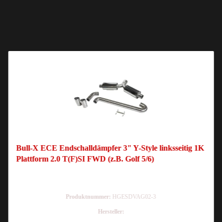
Bull-X ECE Endschalldämpfer 3" Y-Style linksseitig 1K
Plattform 2.0 T(F)SI FWD (z.B. Golf 5/6)
Produktnummer:
HGESDVAG02-3
Hersteller: