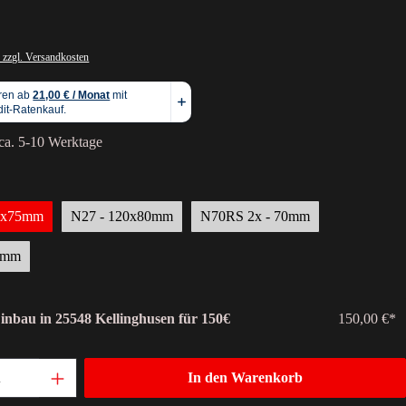
 zzgl. Versandkosten
 ca. 5-10 Werktage
45x75mm
N27 - 120x80mm
N70RS 2x - 70mm
0mm
Einbau in 25548 Kellinghusen für 150€
150,00 €*
In den Warenkorb