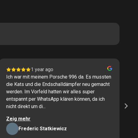
1 year ago
Ich war mit meinem Porsche 996 da. Es mussten
I
die Kats und die Endschalldämpfer neu gemacht
P
werden. Im Vorfeld hatten wir alles super
s
entspannt per WhatsApp klären können, da ich
M
nicht direkt um di...
K
Zeig mehr
Z
Frederic Statkiewicz