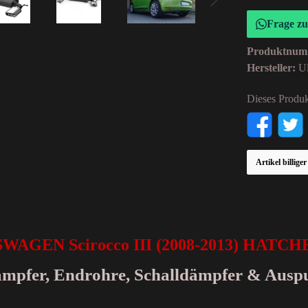
Frage z
Produktnum
Hersteller:
Ul
Dieses Produk
Artikel billige
SWAGEN Scirocco III (2008-2013) HATC
dämpfer, Endrohre, Schalldämpfer & Ausp