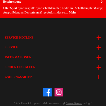
Beschreibung
Ulter Sport Sportauspuff: Sportschalldämpfer, Endrohre, Schalldämpfer &amp;
Auspuffblenden Der serienmäßige Auftritt des so…
Mehr
SERVICE-HOTLINE
SERVICE
INFORMATIONEN
SICHER EINKAUFEN
ZAHLUNGSARTEN
* Alle Preise inkl. gesetzl. Mehrwertsteuer zzgl.
Versandkosten
und ggf.