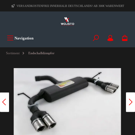
VERSANDKOSTENFREI INNERHALB DEUTSCHLANDS! AB 300€ WARENWERT
Navigation
Sortiment
Endschalldämpfer