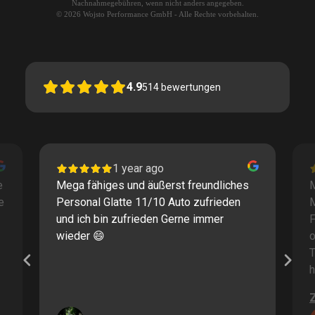
Nachnahmegebühren, wenn nicht anders angegeben.
© 2026 Wojsto Performance GmbH - Alle Rechte vorbehalten.
4.9
514
bewertungen
1 year ago
e
Mega fähiges und äußerst freundliches
M
e
Personal Glatte 11/10 Auto zufrieden
und ich bin zufrieden Gerne immer
F
wieder 😄
o
T
h