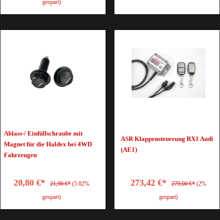
gespart)
Ablass-/ Einfüllschraube mit
ASR Klappensteuerung RX1 Audi
Magnet für die Haldex bei 4WD
(AE1)
Fahrzeugen
20,80 €*
273,42 €*
21,90 €*
(5.02%
279,00 €*
(2%
gespart)
gespart)