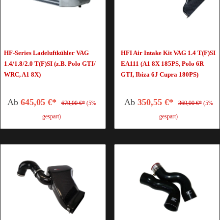
HF-Series Ladeluftkühler VAG
HFI Air Intake Kit VAG 1.4 T(F)SI
1.4/1.8/2.0 T(F)SI (z.B. Polo GTI/
EA111 (A1 8X 185PS, Polo 6R
WRC, A1 8X)
GTI, Ibiza 6J Cupra 180PS)
Ab
645,05 €*
Ab
350,55 €*
679,00 €*
(5%
369,00 €*
(5%
gespart)
gespart)