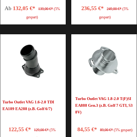
Ab
132,05 €*
236,55 €*
139,00 €*
(5%
249,00 €*
(5%
gespart)
gespart)
Turbo Outlet VAG 1.8-2.0 T(F)SI
Turbo Outlet VAG 1.6-2.0 TDI
EA888 Gen.3 (z.B. Golf 7 GTI, S3
EA189 EA288 (z.B. Golf 6/7)
8V)
122,55 €*
84,55 €*
129,00 €*
(5%
89,00 €*
(5% gespart)