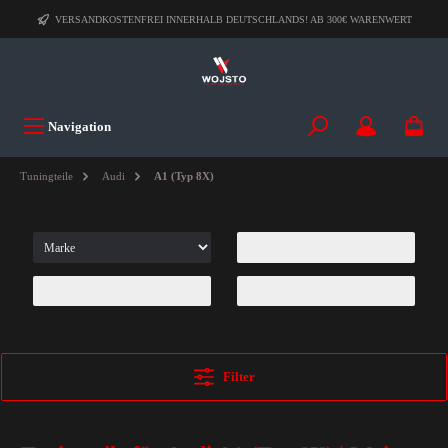
VERSANDKOSTENFREI INNERHALB DEUTSCHLANDS! AB 300€ WARENWERT
Navigation
Tuningteile
Audi
A1 (Typ 8X)
Filter