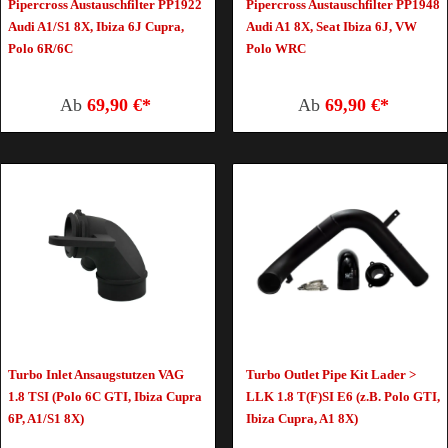
Pipercross Austauschfilter PP1922
Pipercross Austauschfilter PP1948
Audi A1/S1 8X, Ibiza 6J Cupra,
Audi A1 8X, Seat Ibiza 6J, VW
Polo 6R/6C
Polo WRC
Ab
69,90 €*
Ab
69,90 €*
Turbo Inlet Ansaugstutzen VAG
Turbo Outlet Pipe Kit Lader >
1.8 TSI (Polo 6C GTI, Ibiza Cupra
LLK 1.8 T(F)SI E6 (z.B. Polo GTI,
6P, A1/S1 8X)
Ibiza Cupra, A1 8X)