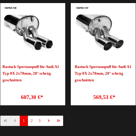
Bastuck Sportauspuff für Audi A1
Bastuck Sportauspuff für Audi A1
Typ 8X 2x70mm, 20° schräg
Typ 8X 2x70mm, 20° schräg
geschnitten
geschnitten
607,30 €*
569,53 €*
1
2
3