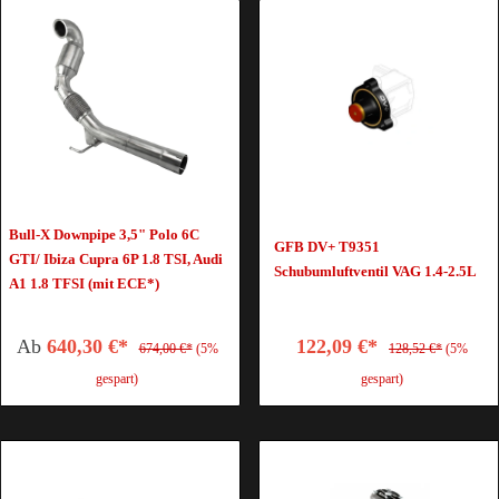
Bull-X Downpipe 3,5" Polo 6C
GFB DV+ T9351
GTI/ Ibiza Cupra 6P 1.8 TSI, Audi
Schubumluftventil VAG 1.4-2.5L
A1 1.8 TFSI (mit ECE*)
Ab
640,30 €*
122,09 €*
674,00 €*
(5%
128,52 €*
(5%
gespart)
gespart)