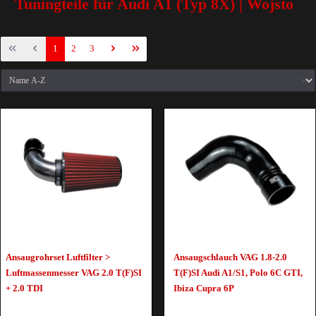
Tuningteile für Audi A1 (Typ 8X) | Wojsto
1
2
3
Ansaugrohrset Luftfilter >
Ansaugschlauch VAG 1.8-2.0
Luftmassenmesser VAG 2.0 T(F)SI
T(F)SI Audi A1/S1, Polo 6C GTI,
+ 2.0 TDI
Ibiza Cupra 6P