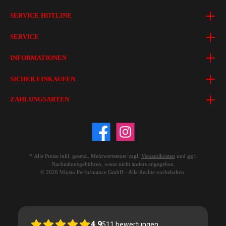
SERVICE-HOTLINE
SERVICE
INFORMATIONEN
SICHER EINKAUFEN
ZAHLUNGSARTEN
* Alle Preise inkl. gesetzl. Mehrwertsteuer zzgl.
Versandkosten
und ggf.
Nachnahmegebühren, wenn nicht anders angegeben.
© 2026 Wojsto Performance GmbH - Alle Rechte vorbehalten.
4.9
511
bewertungen