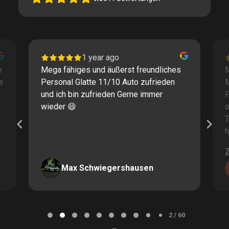
1 year ago
e
Mega fähiges und äußerst freundliches
M
e
Personal Glatte 11/10 Auto zufrieden
und ich bin zufrieden Gerne immer
F
wieder 😄
o
T
h
Max Schwiegershausen
Page
2
2 / 60
of