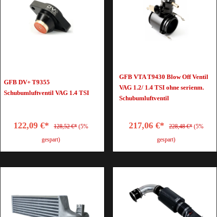
GFB VTA T9430 Blow Off Ventil
GFB DV+ T9355
VAG 1.2/ 1.4 TSI ohne serienm.
Schubumluftventil VAG 1.4 TSI
Schubumluftventil
122,09 €*
217,06 €*
128,52 €*
(5%
228,48 €*
(5%
gespart)
gespart)