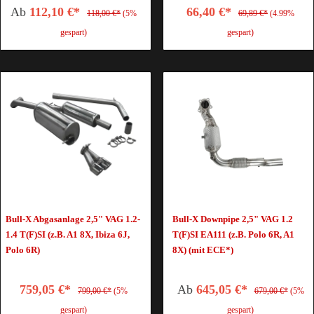
Ab
112,10 €*
66,40 €*
118,00 €*
(5%
69,89 €*
(4.99%
gespart)
gespart)
Bull-X Abgasanlage 2,5" VAG 1.2-
Bull-X Downpipe 2,5" VAG 1.2
1.4 T(F)SI (z.B. A1 8X, Ibiza 6J,
T(F)SI EA111 (z.B. Polo 6R, A1
Polo 6R)
8X) (mit ECE*)
759,05 €*
Ab
645,05 €*
799,00 €*
(5%
679,00 €*
(5%
gespart)
gespart)