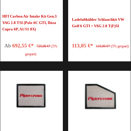
HFI Carbon Air Intake Kit Gen.3
Ladeluftkühler Schlauchkit VW
VAG 1.8 TSI (Polo 6C GTI, Ibiza
Golf 6 GTI + VAG 2.0 T(F)SI
Cupra 6P, A1/S1 8X)
Ab
692,55 €*
113,05 €*
729,00 €*
(5%
119,00 €*
(5% gespart)
gespart)