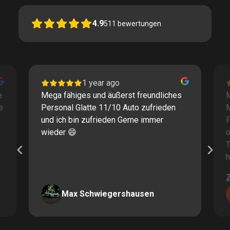
4.9
511
bewertungen
1 year ago
e
Mega fähiges und äußerst freundliches
M
e
Personal Glatte 11/10 Auto zufrieden
und ich bin zufrieden Gerne immer
F
wieder 😄
o
T
h
Max Schwiegershausen
Page