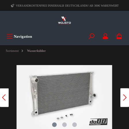
VERSANDKOSTENFREI INNERHALB DEUTSCHLANDS! AB 300€ WARENWERT
Navigation
Sortiment
Wasserkühler