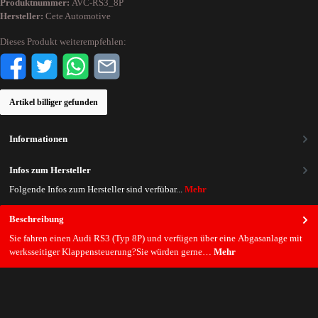
Produktnummer:
AVC-RS3_8P
Hersteller:
Cete Automotive
Dieses Produkt weiterempfehlen:
Artikel billiger gefunden
Informationen
Infos zum Hersteller
Folgende Infos zum Hersteller sind verfübar...
Mehr
Beschreibung
Sie fahren einen Audi RS3 (Typ 8P) und verfügen über eine Abgasanlage mit
werksseitiger Klappensteuerung?Sie würden gerne…
Mehr