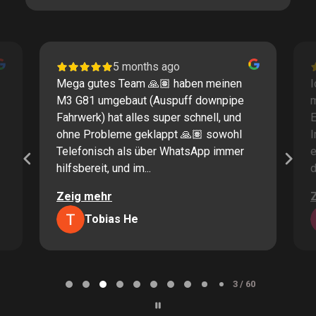
5 months ago
Mega gutes Team 🙏🏽 haben meinen
I
M3 G81 umgebaut (Auspuff downpipe
m
Fahrwerk) hat alles super schnell, und
E
ohne Probleme geklappt 🙏🏽 sowohl
I
Telefonisch als über WhatsApp immer
e
hilfsbereit, und im...
d
Zeig mehr
Tobias He
Page
3
3 / 60
of