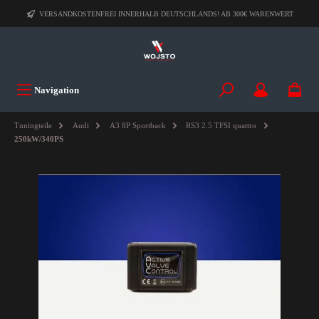
VERSANDKOSTENFREI INNERHALB DEUTSCHLANDS! AB 300€ WARENWERT
Navigation
Tuningteile
Audi
A3 8P Sportback
RS3 2.5 TFSI quattro
250kW/340PS