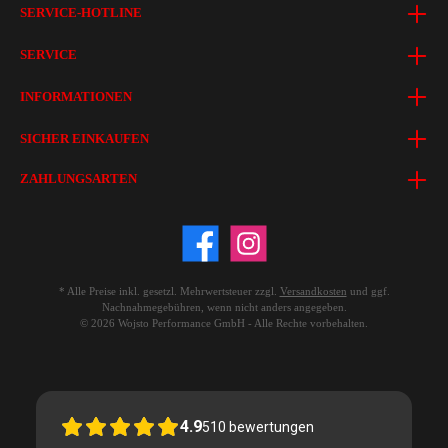
SERVICE-HOTLINE
SERVICE
INFORMATIONEN
SICHER EINKAUFEN
ZAHLUNGSARTEN
* Alle Preise inkl. gesetzl. Mehrwertsteuer zzgl.
Versandkosten
und ggf.
Nachnahmegebühren, wenn nicht anders angegeben.
© 2026 Wojsto Performance GmbH - Alle Rechte vorbehalten.
4.9
510
bewertungen