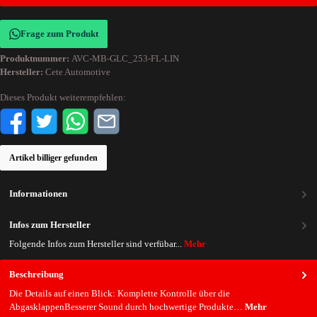
Frage zum Produkt
Produktnummer:
AVC-MB-GLC_253-FL-LIN
Hersteller:
Cete Automotive
Dieses Produkt weiterempfehlen:
Artikel billiger gefunden
Informationen
Infos zum Hersteller
Folgende Infos zum Hersteller sind verfübar...
Mehr
Beschreibung
Die Details auf einen Blick: Komplette Kontrolle über die
AbgasklappenBesserer Sound durch hochwertige Produkte…
Mehr