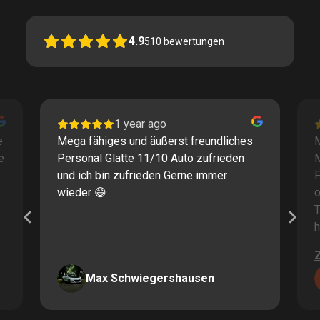
4.9
510
bewertungen
1 year ago
e
Mega fähiges und äußerst freundliches
M
e
Personal Glatte 11/10 Auto zufrieden
und ich bin zufrieden Gerne immer
F
wieder 😄
o
T
h
Max Schwiegershausen