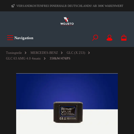
VERSANDKOSTENFREI INNERHALB DEUTSCHLANDS! AB 300€ WARENWERT
Navigation
Tuningteile
MERCEDES-BENZ
GLC (X 253)
GLC 63 AMG 4.0 4matic
350kW/476PS