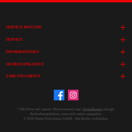
SERVICE-HOTLINE
SERVICE
INFORMATIONEN
SICHER EINKAUFEN
ZAHLUNGSARTEN
* Alle Preise inkl. gesetzl. Mehrwertsteuer zzgl.
Versandkosten
und ggf.
Nachnahmegebühren, wenn nicht anders angegeben.
© 2026 Wojsto Performance GmbH - Alle Rechte vorbehalten.