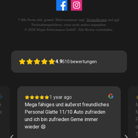
* Alle Preise inkl. gesetzl. Mehrwertsteuer zzgl.
Versandkosten
und ggf.
Nachnahmegebühren, wenn nicht anders angegeben.
© 2026 Wojsto Performance GmbH - Alle Rechte vorbehalten.
4.9
510
bewertungen
1 year ago
e
Mega fähiges und äußerst freundliches
M
e
Personal Glatte 11/10 Auto zufrieden
und ich bin zufrieden Gerne immer
F
wieder 😄
o
T