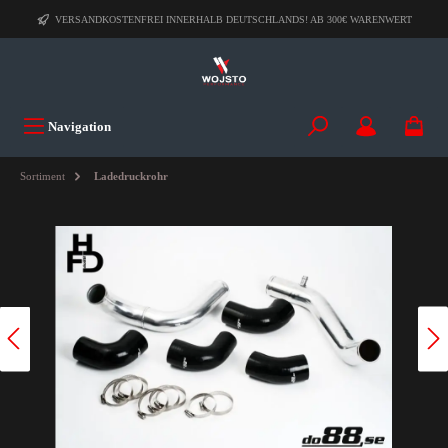
VERSANDKOSTENFREI INNERHALB DEUTSCHLANDS! AB 300€ WARENWERT
Navigation
Sortiment
Ladedruckrohr