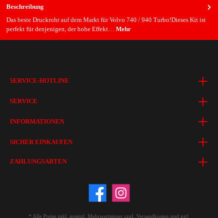
Beschreibung
Das beste Druckrohr auf dem Markt für Volvo 740 / 940 Turbo!Dieses Kit ist
perfekt für denjenigen, der hohe Effekt…
Mehr
SERVICE-HOTLINE
SERVICE
INFORMATIONEN
SICHER EINKAUFEN
ZAHLUNGSARTEN
* Alle Preise inkl. gesetzl. Mehrwertsteuer zzgl.
Versandkosten
und ggf.