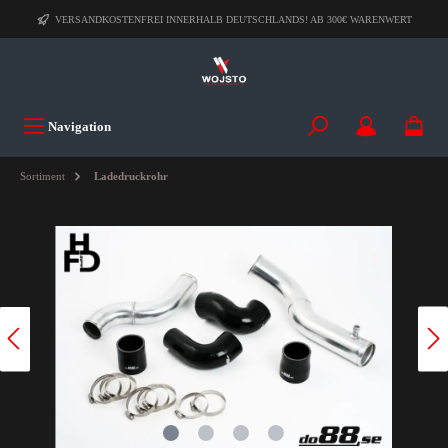
VERSANDKOSTENFREI INNERHALB DEUTSCHLANDS! AB 300€ WARENWERT
Navigation
Sortiment
Ladedruckrohr