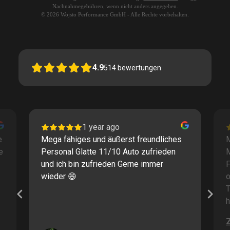
Nachnahmegebühren, wenn nicht anders angegeben.
© 2026 Wojsto Performance GmbH - Alle Rechte vorbehalten.
4.9
514
bewertungen
1 year ago
e
Mega fähiges und äußerst freundliches
M
e
Personal Glatte 11/10 Auto zufrieden
und ich bin zufrieden Gerne immer
F
wieder 😄
o
T
h