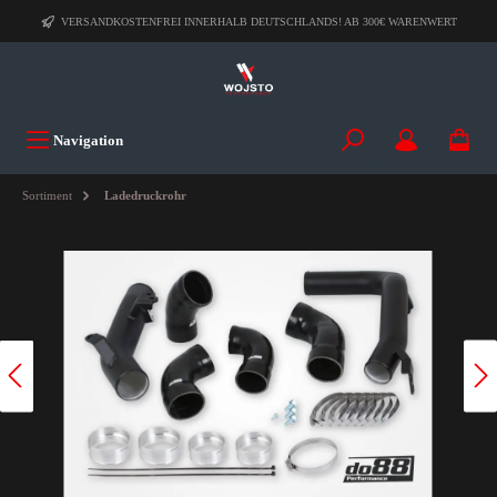
VERSANDKOSTENFREI INNERHALB DEUTSCHLANDS! AB 300€ WARENWERT
Navigation
Sortiment
Ladedruckrohr