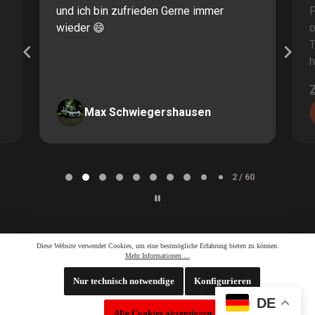
und ich bin zufrieden Gerne immer
F
wieder 😄
o
T
h
Max Schwiegershausen
Page
2
2 / 60
of
60
Diese Website verwendet Cookies, um eine bestmögliche Erfahrung bieten zu können.
Mehr Informationen ...
Nur technisch notwendige
Konfigurieren
DE
Whatsapp LiveChat
Alle Cookies akzeptieren