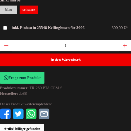
Silikonfarbe
blau
schwarz
inkl. Einbau in 25548 Kellinghusen für 300€
300,00 €*
In den Warenkorb
Frage zum Produkt
Produktnummer:
TR-260-PT8-OEM-S
Hersteller:
do88
Dieses Produkt weiterempfehlen:
Artikel billiger gefunden