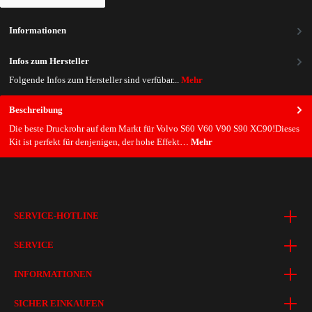
Informationen
Infos zum Hersteller
Folgende Infos zum Hersteller sind verfübar...
Mehr
Beschreibung
Die beste Druckrohr auf dem Markt für Volvo S60 V60 V90 S90 XC90!Dieses
Kit ist perfekt für denjenigen, der hohe Effekt…
Mehr
SERVICE-HOTLINE
SERVICE
INFORMATIONEN
SICHER EINKAUFEN