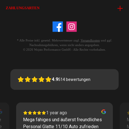
ZAHLUNGSARTEN
* Alle Preise inkl. gesetzl. Mehrwertsteuer zzgl.
Versandkosten
und ggf.
Nachnahmegebühren, wenn nicht anders angegeben.
© 2026 Wojsto Performance GmbH - Alle Rechte vorbehalten.
4.9
514
bewertungen
1 year ago
e
Mega fähiges und äußerst freundliches
M
e
Personal Glatte 11/10 Auto zufrieden