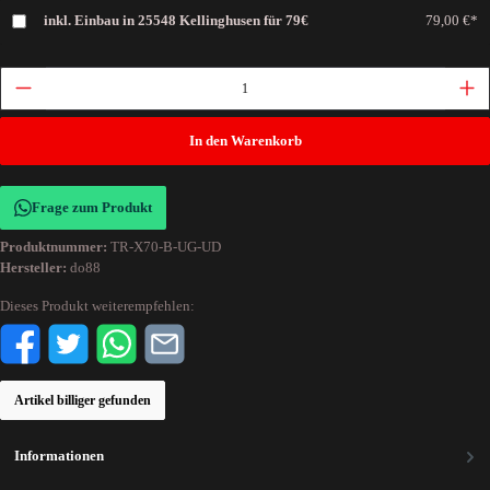
inkl. Einbau in 25548 Kellinghusen für 79€
79,00 €*
In den Warenkorb
Frage zum Produkt
Produktnummer:
TR-X70-B-UG-UD
Hersteller:
do88
Dieses Produkt weiterempfehlen:
Artikel billiger gefunden
Informationen