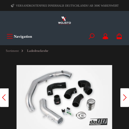
VERSANDKOSTENFREI INNERHALB DEUTSCHLANDS! AB 300€ WARENWERT
Navigation
Sortiment
Ladedruckrohr