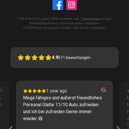
* Alle Preise inkl. gesetzl. Mehrwertsteuer zzgl.
Versandkosten
und ggf.
Nachnahmegebühren, wenn nicht anders angegeben.
© 2026 Wojsto Performance GmbH - Alle Rechte vorbehalten.
4.9
511
bewertungen
1 year ago
e
Mega fähiges und äußerst freundliches
M
e
Personal Glatte 11/10 Auto zufrieden
und ich bin zufrieden Gerne immer
F
wieder 😄
o
T