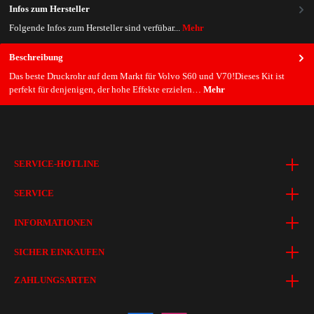
Infos zum Hersteller
Folgende Infos zum Hersteller sind verfübar...
Mehr
Beschreibung
Das beste Druckrohr auf dem Markt für Volvo S60 und V70!Dieses Kit ist
perfekt für denjenigen, der hohe Effekte erzielen…
Mehr
SERVICE-HOTLINE
SERVICE
INFORMATIONEN
SICHER EINKAUFEN
ZAHLUNGSARTEN