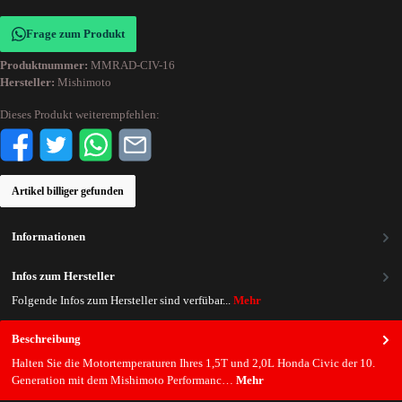
Frage zum Produkt
Produktnummer:
MMRAD-CIV-16
Hersteller:
Mishimoto
Dieses Produkt weiterempfehlen:
Artikel billiger gefunden
Informationen
Infos zum Hersteller
Folgende Infos zum Hersteller sind verfübar...
Mehr
Beschreibung
Halten Sie die Motortemperaturen Ihres 1,5T und 2,0L Honda Civic der 10.
Generation mit dem Mishimoto Performanc…
Mehr