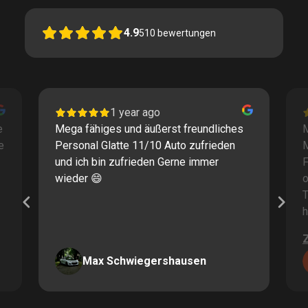
4.9
510
bewertungen
1 year ago
e
Mega fähiges und äußerst freundliches
M
e
Personal Glatte 11/10 Auto zufrieden
und ich bin zufrieden Gerne immer
F
wieder 😄
o
T
h
Max Schwiegershausen
Page