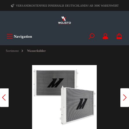
VERSANDKOSTENFREI INNERHALB DEUTSCHLANDS! AB 300€ WARENWERT
Navigation
Sortiment
Wasserkühler