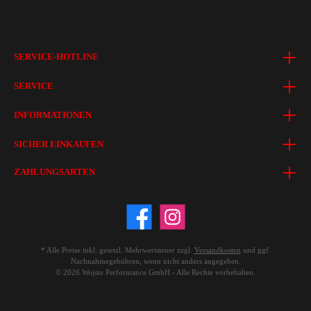
SERVICE-HOTLINE
SERVICE
INFORMATIONEN
SICHER EINKAUFEN
ZAHLUNGSARTEN
* Alle Preise inkl. gesetzl. Mehrwertsteuer zzgl.
Versandkosten
und ggf.
Nachnahmegebühren, wenn nicht anders angegeben.
© 2026 Wojsto Performance GmbH - Alle Rechte vorbehalten.