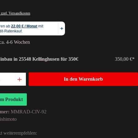
 zzgl. Versandkosten
 ca. 4-6 Wochen
Einbau in 25548 Kellinghusen für 350€
350,00 €*
In den Warenkorb
um Produkt
mer:
MMRAD-CIV-92
ishimoto
t weiterempfehlen: