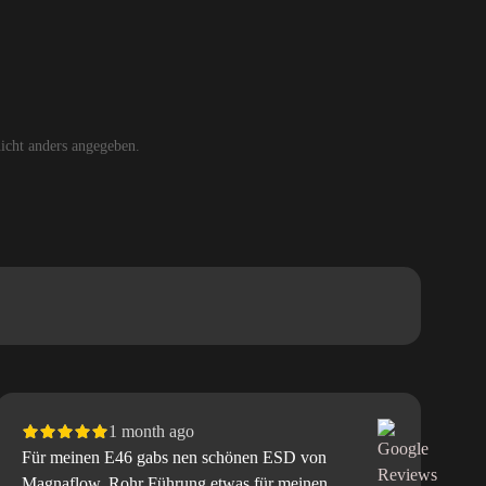
cht anders angegeben.
1 month ago
Für meinen E46 gabs nen schönen ESD von
5
Magnaflow. Rohr Führung etwas für meinen
L