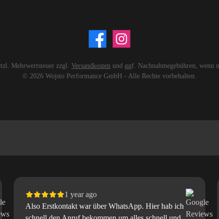
setzl. Mehrwertsteuer zzgl.
Versandkosten
und ggf. Nachnahmegebühren, wenn ni
© 2026 Wojsto Performance GmbH - Alle Rechte vorbehalten.
1 year ago
Also Erstkontakt war über WhatsApp. Hier hab ich
schnell den Anruf bekommen um alles schnell und