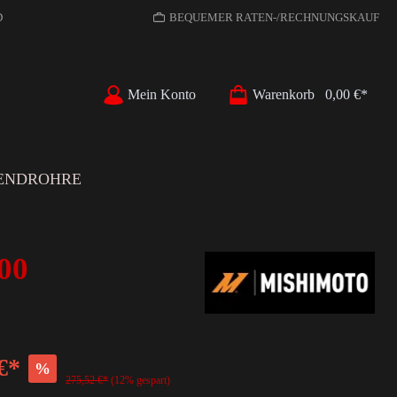
D
BEQUEMER RATEN-/RECHNUNGSKAUF
Mein Konto
Warenkorb
0,00 €*
ENDROHRE
00
€*
%
275,52 €*
(12% gespart)