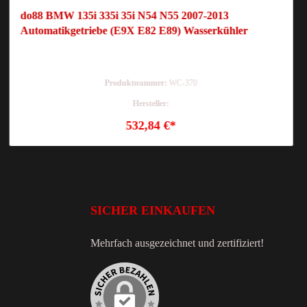
do88 BMW 135i 335i 35i N54 N55 2007-2013
Automatikgetriebe (E9X E82 E89) Wasserkühler
Produktnummer:
WC-370
Hersteller:
532,84 €*
SICHER EINKAUFEN
Mehrfach ausgezeichnet und zertifiziert!