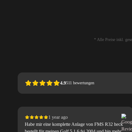
* Alle Preise inkl. ge
4.9
511
bewertungen
1 year ago
Habe mir eine komplette Anlage von FMS R32 heck
bestellt für meinen Golf 5 1.6 fsi 2004 und bin mehr