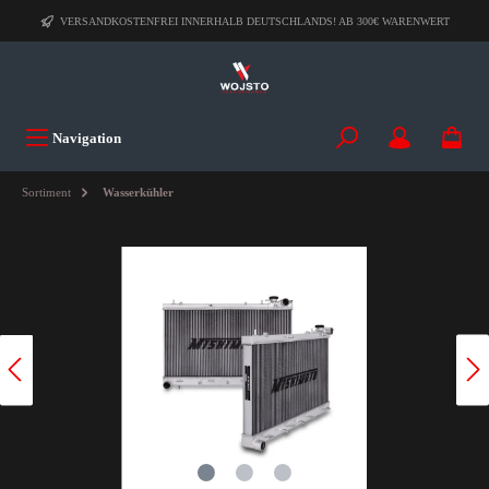
VERSANDKOSTENFREI INNERHALB DEUTSCHLANDS! AB 300€ WARENWERT
Navigation
Sortiment
Wasserkühler