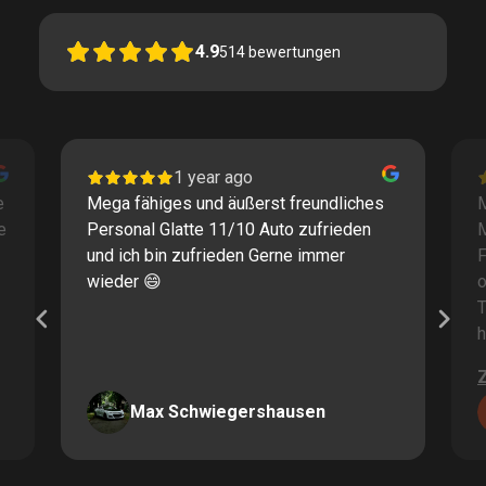
4.9
514
bewertungen
1 year ago
e
Mega fähiges und äußerst freundliches
M
e
Personal Glatte 11/10 Auto zufrieden
und ich bin zufrieden Gerne immer
F
wieder 😄
o
T
h
Max Schwiegershausen
Page