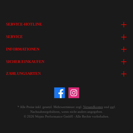
SERVICE-HOTLINE
SERVICE
INFORMATIONEN
SICHER EINKAUFEN
ZAHLUNGSARTEN
* Alle Preise inkl. gesetzl. Mehrwertsteuer zzgl.
Versandkosten
und ggf.
Nachnahmegebühren, wenn nicht anders angegeben.
© 2026 Wojsto Performance GmbH - Alle Rechte vorbehalten.