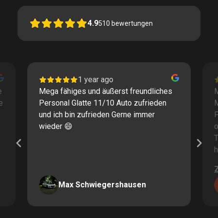
4.9
510
bewertungen
1 year ago
e
Mega fähiges und äußerst freundliches
M
e
Personal Glatte 11/10 Auto zufrieden
und ich bin zufrieden Gerne immer
F
wieder 😄
o
T
h
Max Schwiegershausen
Page