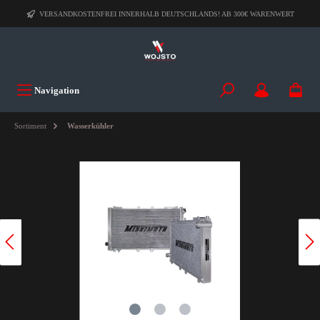
VERSANDKOSTENFREI INNERHALB DEUTSCHLANDS! AB 300€ WARENWERT
Navigation
Sortiment
Wasserkühler