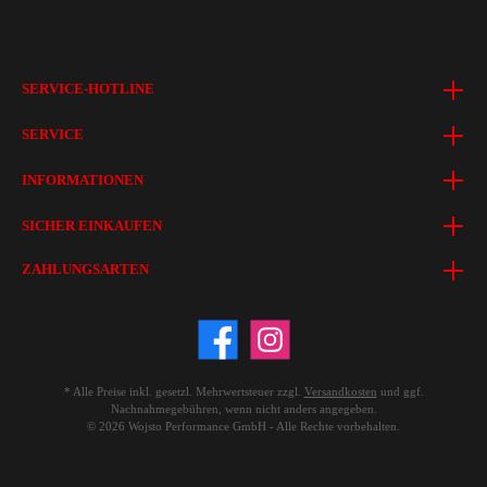
SERVICE-HOTLINE
SERVICE
INFORMATIONEN
SICHER EINKAUFEN
ZAHLUNGSARTEN
* Alle Preise inkl. gesetzl. Mehrwertsteuer zzgl.
Versandkosten
und ggf.
Nachnahmegebühren, wenn nicht anders angegeben.
© 2026 Wojsto Performance GmbH - Alle Rechte vorbehalten.